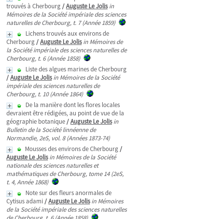
trouvés à Cherbourg
/
Auguste Le Jolis
in
Mémoires de la Société impériale des sciences
naturelles de Cherbourg, t. 7 (Année 1859)
Lichens trouvés aux environs de
Cherbourg
/
Auguste Le Jolis
in Mémoires de
la Société impériale des sciences naturelles de
Cherbourg, t. 6 (Année 1858)
Liste des algues marines de Cherbourg
/
Auguste Le Jolis
in Mémoires de la Société
impériale des sciences naturelles de
Cherbourg, t. 10 (Année 1864)
De la manière dont les flores locales
devraient être rédigées, au point de vue de la
géographie botanique
/
Auguste Le Jolis
in
Bulletin de la Société linnéenne de
Normandie, 2eS, vol. 8 (Années 1873-74)
Mousses des environs de Cherbourg
/
Auguste Le Jolis
in Mémoires de la Société
nationale des sciences naturelles et
mathématiques de Cherbourg, tome 14 (2eS,
t. 4, Année 1868)
Note sur des fleurs anormales de
Cytisus adami
/
Auguste Le Jolis
in Mémoires
de la Société impériale des sciences naturelles
de Cherbourg, t. 6 (Année 1858)