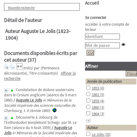
Accueil
Nouvelle recherche
Se connecter
Détail de l'auteur
accéder à votre compte de
lecteur
Auteur Auguste Le Jolis (1823-
1904)
Documents disponibles écrits par
cet auteur (
37
)
Affiner
trié(s) par
(Pertinence
décroissant(e), Titre croissant(e))
Affiner la
recherche
Année de publication
1853
[6]
Constatation de stolons souterrains
1861
[5]
dans le Cirsium anglicum [séance du 9 mars
1860]
/
Auguste Le Jolis
in Mémoires de la
1859
[4]
Société impériale des sciences naturelles de
1860
[3]
Cherbourg, t. 8 (Année 1860)
1864
[3]
Découverte à Jobourg de
[+]
l'Enthostodon templetonii Schwgr. par M. Le
Dien [séance du 9 Août 1859]
/
Auguste Le
Auteur
Jolis
in Mémoires de la Société impériale des
Le Jolis
[33]