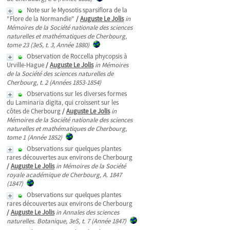
Note sur le Myosotis sparsiflora de la
"Flore de la Normandie"
/
Auguste Le Jolis
in
Mémoires de la Société nationale des sciences
naturelles et mathématiques de Cherbourg,
tome 23 (3eS, t. 3, Année 1880)
Observation de Roccella phycopsis à
Urville-Hague
/
Auguste Le Jolis
in Mémoires
de la Société des sciences naturelles de
Cherbourg, t. 2 (Années 1853-1854)
Observations sur les diverses formes
du Laminaria digita, qui croissent sur les
côtes de Cherbourg
/
Auguste Le Jolis
in
Mémoires de la Société nationale des sciences
naturelles et mathématiques de Cherbourg,
tome 1 (Année 1852)
Observations sur quelques plantes
rares découvertes aux environs de Cherbourg
/
Auguste Le Jolis
in Mémoires de la Société
royale académique de Cherbourg, A. 1847
(1847)
Observations sur quelques plantes
rares découvertes aux environs de Cherbourg
/
Auguste Le Jolis
in Annales des sciences
naturelles. Botanique, 3eS, t. 7 (Année 1847)