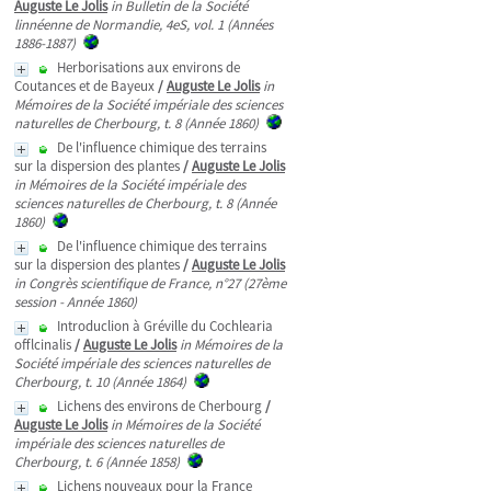
Auguste Le Jolis
in Bulletin de la Société
linnéenne de Normandie, 4eS, vol. 1 (Années
1886-1887)
Herborisations aux environs de
Coutances et de Bayeux
/
Auguste Le Jolis
in
Mémoires de la Société impériale des sciences
naturelles de Cherbourg, t. 8 (Année 1860)
De l'influence chimique des terrains
sur la dispersion des plantes
/
Auguste Le Jolis
in Mémoires de la Société impériale des
sciences naturelles de Cherbourg, t. 8 (Année
1860)
De l'influence chimique des terrains
sur la dispersion des plantes
/
Auguste Le Jolis
in Congrès scientifique de France, n°27 (27ème
session - Année 1860)
Introduclion à Gréville du Cochlearia
offlcinalis
/
Auguste Le Jolis
in Mémoires de la
Société impériale des sciences naturelles de
Cherbourg, t. 10 (Année 1864)
Lichens des environs de Cherbourg
/
Auguste Le Jolis
in Mémoires de la Société
impériale des sciences naturelles de
Cherbourg, t. 6 (Année 1858)
Lichens nouveaux pour la France