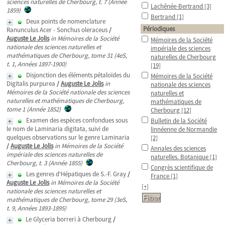
sciences naturelles de Cherbourg, t. 7 (Année
Lachênée-Bertrand
[3]
1859)
Bertrand
[1]
Deux points de nomenclature
Périodiques
Ranunculus Acer - Sonchus oleraceus
/
Auguste Le Jolis
in Mémoires de la Société
Mémoires de la Société
nationale des sciences naturelles et
impériale des sciences
mathématiques de Cherbourg, tome 31 (4eS,
naturelles de Cherbourg
t. 1, Années 1897-1900)
[19]
Disjonction des éléments pétaloïdes du
Mémoires de la Société
Digitalis purpurea
/
Auguste Le Jolis
in
nationale des sciences
Mémoires de la Société nationale des sciences
naturelles et
naturelles et mathématiques de Cherbourg,
mathématiques de
tome 1 (Année 1852)
Cherbourg
[12]
Examen des espèces confondues sous
Bulletin de la Société
le nom de Laminaria digitata, suivi de
linnéenne de Normandie
quelques observations sur le genre Laminaria
[2]
/
Auguste Le Jolis
in Mémoires de la Société
Annales des sciences
impériale des sciences naturelles de
naturelles. Botanique
[1]
Cherbourg, t. 3 (Année 1855)
Congrès scientifique de
Les genres d'Hépatiques de S.-F. Gray
/
France
[1]
Auguste Le Jolis
in Mémoires de la Société
[+]
nationale des sciences naturelles et
mathématiques de Cherbourg, tome 29 (3eS,
t. 9, Années 1893-1895)
Le Glyceria borreri à Cherbourg
/