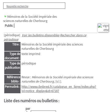
Nouvelle recherche
Mémoires de la Société impériale des
sciences naturelles de Cherbourg
Public
[périodique]
Voir les bulletins disponibles
Rechercher dans ce
périodique
Titre :
Mémoires de la Société impériale des sciences
naturelles de Cherbourg
Type de
texte imprimé
document :
Type de
périodique
publication
:
Référence
Revue :
Mémoires de la Société impériale des sciences
biblio :
naturelles de Cherbourg
, [s.l.].
Permalink :
http://www.cbnbrest.fr/catalogue_en_ligne/index.php?
lvl=notice_display&id=67187
Liste des numéros ou bulletins :
par