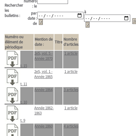
numéro
Rechercher
: le
les
à
par
bulletins :
date :
de
Numéro ou
Mention de
Nombre
élément de
Titre
date :
d'articles
périodique
2eS, vol. 5 -
1 article
Année 1870
t. 15
2eS, vol. 1 -
1 article
Année 1865
t. 11
Année 1864
3 articles
t. 10
Année 1862-
1 article
1863
t. 9
Année 1860
4 articles