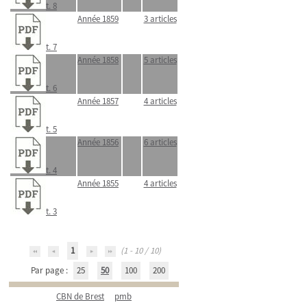
t. 8
Année 1859
3 articles
t. 7
Année 1858
5 articles
t. 6
Année 1857
4 articles
t. 5
Année 1856
6 articles
t. 4
Année 1855
4 articles
t. 3
1
(1 - 10 / 10)
Par page :
25
50
100
200
CBN de Brest
pmb