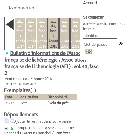
Accueil
Nouvelle recherche
Se connecter
vol.
vol.
vol.
vol.
vol.
vol.
vol.
accéder à votre compte de
42,
42,
43,
43,
44,
44,
45,
lecteur
fasc.
fasc.
fasc.
fasc.
fasc.
fasc.
fasc.
1
2
1
2
1
2
1
Année
Année
Année
Année
Année
Année
Année
2017
2017
2018
2018
2019
2019
2020
Bulletin d'informations de l'Association
française de lichénologie
/ Association
française de Lichénologie (AFL) .
vol. 43, fasc.
2
Mention de date : Année 2018
Paru le : 01/08/2018
Exemplaires(1)
Cote
Localisation
Disponibilité
P0232
Brest
Exclu du prêt
Dépouillements
Ajouter le résultat dans votre panier
Compte rendu de la session AFL 2016.
Lichens du Cotentin (Manche)
/
Jean-Yves