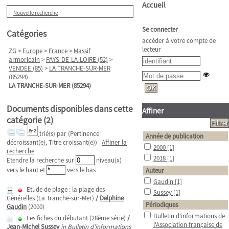
Accueil
Nouvelle recherche
Se connecter
Catégories
accéder à votre compte de
lecteur
ZG
>
Europe
>
France
>
Massif
armoricain
>
PAYS-DE-LA-LOIRE (52)
>
VENDEE (85)
>
LA TRANCHE-SUR-MER
(85294)
LA TRANCHE-SUR-MER (85294)
Documents disponibles dans cette
Affiner
catégorie (
2
)
trié(s) par
(Pertinence
Année de publication
décroissant(e), Titre croissant(e))
Affiner la
2000
[1]
recherche
2018
[1]
Etendre la recherche sur
niveau(x)
vers le haut et
vers le bas
Auteur
Gaudin
[1]
Etude de plage : la plage des
Sussey
[1]
Générelles (La Tranche-sur-Mer)
/
Delphine
Périodiques
Gaudin
(2000)
Bulletin d'informations de
Les fiches du débutant (28ème série)
/
l'Association française de
Jean-Michel Sussey
in Bulletin d'informations