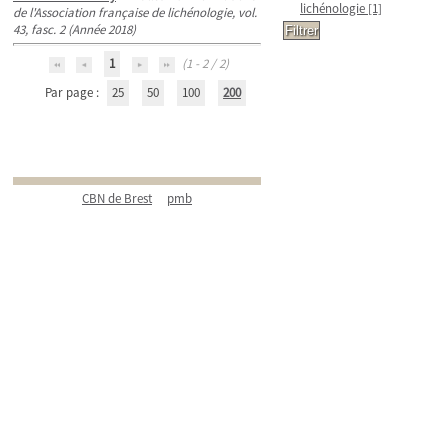
lichénologie
[1]
de l'Association française de lichénologie, vol.
43, fasc. 2 (Année 2018)
1
(1 - 2 / 2)
Par page :
25
50
100
200
CBN de Brest
pmb