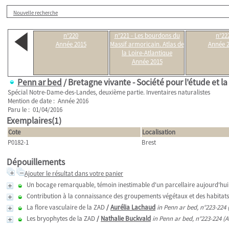
Nouvelle recherche
n°220
n°221 - Les bourdons du
n°22
Année 2015
Massif armoricain. Atlas de
Année 
la Loire-Atlantique
Année 2015
Penn ar bed
/ Bretagne vivante - Société pour l'étude et l
Spécial Notre-Dame-des-Landes, deuxième partie. Inventaires naturalistes
Mention de date : Année 2016
Paru le : 01/04/2016
Exemplaires(1)
Cote
Localisation
P0182-1
Brest
Dépouillements
Ajouter le résultat dans votre panier
Un bocage remarquable, témoin inestimable d'un parcellaire aujourd'hu
Contribution à la connaissance des groupements végétaux et des habitats
La flore vasculaire de la ZAD
/
Aurélia Lachaud
in Penn ar bed, n°223-224 
Les bryophytes de la ZAD
/
Nathalie Buckvald
in Penn ar bed, n°223-224 (