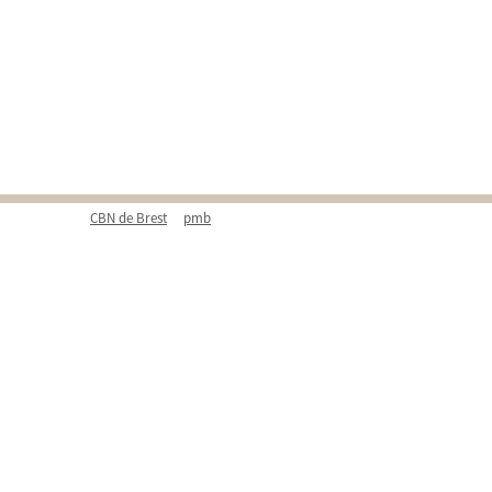
CBN de Brest
pmb