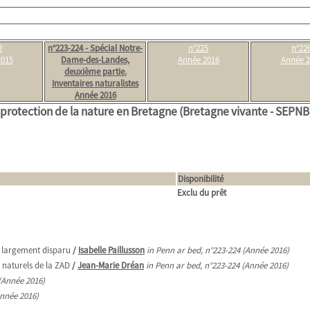
2
n°223-224 - Spécial Notre-
n°225
n°22
2015
Dame-des-Landes,
Année 2016
Année 2
deuxième partie.
Inventaires naturalistes
Année 2016
a protection de la nature en Bretagne (Bretagne vivante - SEPNB)
Disponibilité
Exclu du prêt
i largement disparu
/
Isabelle Paillusson
in Penn ar bed, n°223-224 (Année 2016)
 naturels de la ZAD
/
Jean-Marie Dréan
in Penn ar bed, n°223-224 (Année 2016)
(Année 2016)
Année 2016)