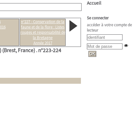
Accueil
Se connecter
6
n°227 - Conservation de la
accéder à votre compte de
016
faune et de la flore : Listes
lecteur
rouges et responsabilité de
la Bretagne
Année 2017
 (Brest, France) .
n°223-224