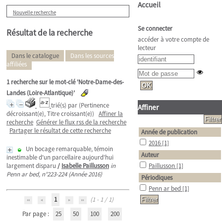
Accueil
Nouvelle recherche
Se connecter
Résultat de la recherche
accéder à votre compte de
lecteur
Dans le catalogue
Dans les sources
affiliées
1
recherche sur le mot-clé
'Notre-Dame-des-
Landes (Loire-Atlantique)'
trié(s) par
(Pertinence
Affiner
décroissant(e), Titre croissant(e))
Affiner la
recherche
Générer le flux rss de la recherche
Partager le résultat de cette recherche
Année de publication
2016
[1]
Un bocage remarquable, témoin
Auteur
inestimable d'un parcellaire aujourd'hui
largement disparu
/
Isabelle Paillusson
in
Paillusson
[1]
Penn ar bed, n°223-224 (Année 2016)
Périodiques
Penn ar bed
[1]
1
(1 - 1 / 1)
Par page :
25
50
100
200