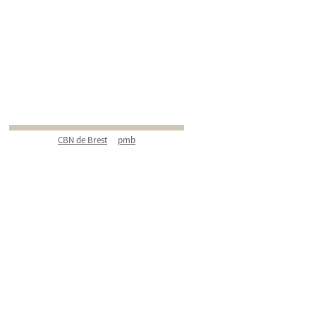
CBN de Brest
pmb