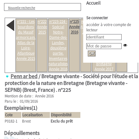
Accueil
Nouvelle recherche
Se connecter
n°221 - Les
n°222
n°223-224 -
n°225
n°226
n°227 -
n°228
accéder à votre compte de
bourdons
Année
Spécial
Année
Année
Conservation
Année
lecteur
du Massif
2015
Notre-
2016
2016
de la faune et
2017
armoricain.
Dame-des-
de la flore :
Atlas de la
Landes,
Listes rouges
Loire-
deuxième
et
Atlantique
partie.
responsabilité
Année 2015
Inventaires
de la
naturalistes
Bretagne
Année 2016
Année 2017
Penn ar bed
/ Bretagne vivante - Société pour l'étude et la
protection de la nature en Bretagne (Bretagne vivante -
SEPNB) (Brest, France) .
n°225
Mention de date : Année 2016
Paru le : 01/09/2016
Exemplaires(1)
Cote
Localisation
Disponibilité
P0182-1
Brest
Exclu du prêt
Dépouillements