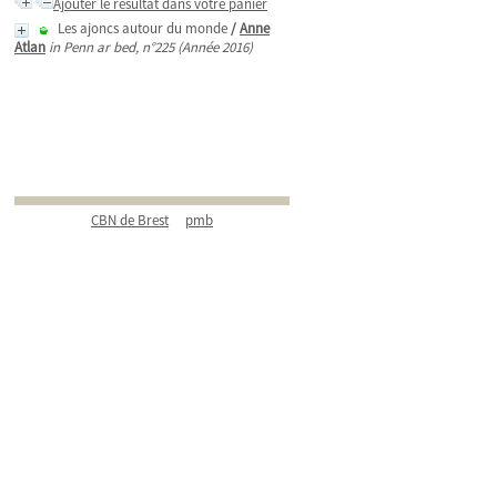
Ajouter le résultat dans votre panier
Les ajoncs autour du monde
/
Anne
Atlan
in Penn ar bed, n°225 (Année 2016)
CBN de Brest
pmb