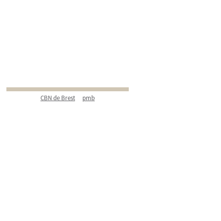
CBN de Brest
pmb