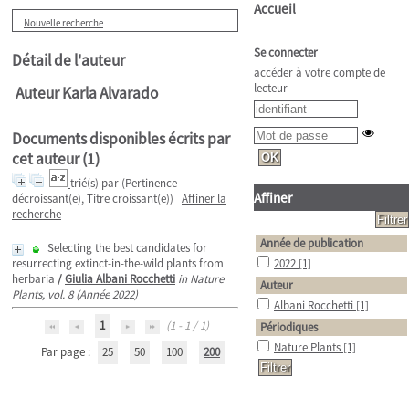
Accueil
Nouvelle recherche
Se connecter
Détail de l'auteur
accéder à votre compte de
lecteur
Auteur Karla Alvarado
Documents disponibles écrits par
cet auteur (
1
)
trié(s) par
(Pertinence
Affiner
décroissant(e), Titre croissant(e))
Affiner la
recherche
Année de publication
Selecting the best candidates for
resurrecting extinct-in-the-wild plants from
2022
[1]
herbaria
/
Giulia Albani Rocchetti
in Nature
Auteur
Plants, vol. 8 (Année 2022)
Albani Rocchetti
[1]
1
(1 - 1 / 1)
Périodiques
Nature Plants
[1]
Par page :
25
50
100
200