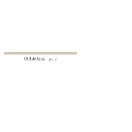
CBN de Brest
pmb