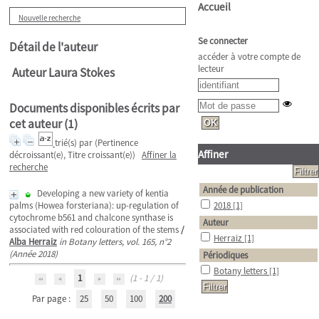
Accueil
Nouvelle recherche
Se connecter
Détail de l'auteur
accéder à votre compte de
lecteur
Auteur Laura Stokes
Documents disponibles écrits par
cet auteur (
1
)
trié(s) par
(Pertinence
Affiner
décroissant(e), Titre croissant(e))
Affiner la
recherche
Année de publication
Developing a new variety of kentia
palms (Howea forsteriana): up-regulation of
2018
[1]
cytochrome b561 and chalcone synthase is
Auteur
associated with red colouration of the stems
/
Herraiz
[1]
Alba Herraiz
in Botany letters, vol. 165, n°2
(Année 2018)
Périodiques
Botany letters
[1]
1
(1 - 1 / 1)
Par page :
25
50
100
200