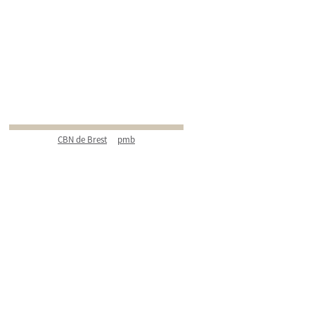
CBN de Brest
pmb