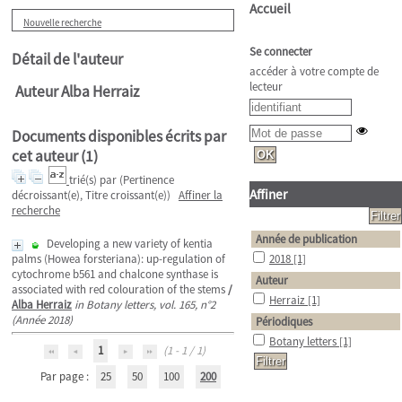
Accueil
Nouvelle recherche
Se connecter
Détail de l'auteur
accéder à votre compte de
lecteur
Auteur Alba Herraiz
Documents disponibles écrits par
cet auteur (
1
)
trié(s) par
(Pertinence
Affiner
décroissant(e), Titre croissant(e))
Affiner la
recherche
Année de publication
Developing a new variety of kentia
palms (Howea forsteriana): up-regulation of
2018
[1]
cytochrome b561 and chalcone synthase is
Auteur
associated with red colouration of the stems
/
Herraiz
[1]
Alba Herraiz
in Botany letters, vol. 165, n°2
(Année 2018)
Périodiques
Botany letters
[1]
1
(1 - 1 / 1)
Par page :
25
50
100
200