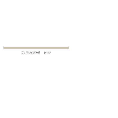
CBN de Brest
pmb