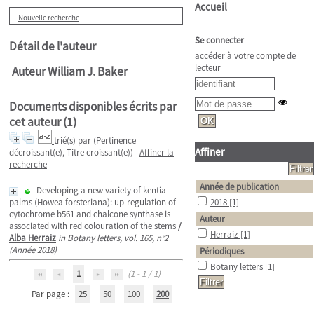
Accueil
Nouvelle recherche
Se connecter
Détail de l'auteur
accéder à votre compte de
lecteur
Auteur William J. Baker
Documents disponibles écrits par
cet auteur (
1
)
trié(s) par
(Pertinence
Affiner
décroissant(e), Titre croissant(e))
Affiner la
recherche
Année de publication
Developing a new variety of kentia
palms (Howea forsteriana): up-regulation of
2018
[1]
cytochrome b561 and chalcone synthase is
Auteur
associated with red colouration of the stems
/
Herraiz
[1]
Alba Herraiz
in Botany letters, vol. 165, n°2
(Année 2018)
Périodiques
Botany letters
[1]
1
(1 - 1 / 1)
Par page :
25
50
100
200