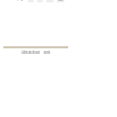
CBN de Brest
pmb