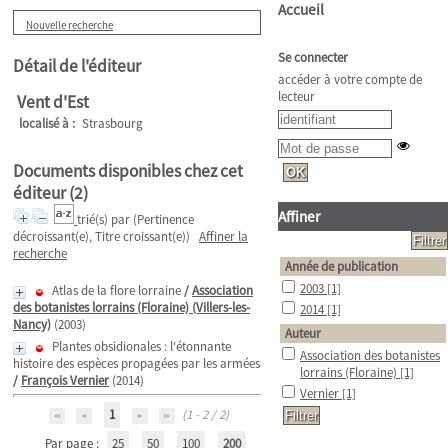
Accueil
Nouvelle recherche
Se connecter
Détail de l'éditeur
accéder à votre compte de
lecteur
Vent d'Est
localisé à :
Strasbourg
Documents disponibles chez cet
éditeur (
2
)
Affiner
trié(s) par
(Pertinence
décroissant(e), Titre croissant(e))
Affiner la
recherche
Année de publication
2003
[1]
Atlas de la flore lorraine
/
Association
des botanistes lorrains (Floraine) (Villers-les-
2014
[1]
Nancy)
(2003)
Auteur
Plantes obsidionales : l'étonnante
Association des botanistes
histoire des espèces propagées par les armées
lorrains (Floraine)
[1]
/
François Vernier
(2014)
Vernier
[1]
1
(1 - 2 / 2)
Par page :
25
50
100
200