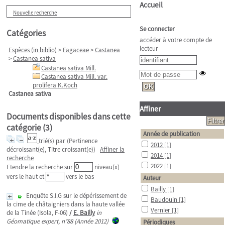
Accueil
Nouvelle recherche
Se connecter
Catégories
accéder à votre compte de
lecteur
Espèces (in biblio)
>
Fagaceae
>
Castanea
>
Castanea sativa
Castanea sativa Mill.
Castanea sativa Mill. var.
prolifera K.Koch
Castanea sativa
Affiner
Documents disponibles dans cette
catégorie (
3
)
Année de publication
trié(s) par
(Pertinence
2012
[1]
décroissant(e), Titre croissant(e))
Affiner la
2014
[1]
recherche
2022
[1]
Etendre la recherche sur
niveau(x)
vers le haut et
vers le bas
Auteur
Bailly
[1]
Enquête S.I.G sur le dépérissement de
Baudouin
[1]
la cime de châtaigniers dans la haute vallée
Vernier
[1]
de la Tinée (Isola, F-06)
/
E. Bailly
in
Géomatique expert, n°88 (Année 2012)
Périodiques