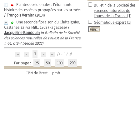
Plantes obsidionales : l'étonnante
Bulletin de la Société des
histoire des espèces propagées par les armées
sciences naturelles de
/
François Vernier
(2014)
l'ouest de la France
[1]
Une seconde floraison du Châtaignier,
Géomatique expert
[1]
Castanea saliva Mill., 1768 (Fagaceae)
/
Jacqueline Baudouin
in Bulletin de la Société
des sciences naturelles de l'ouest de la France,
t. 44, n°3-4 (Année 2022)
1
(1 - 3 / 3)
Par page :
25
50
100
200
CBN de Brest
pmb