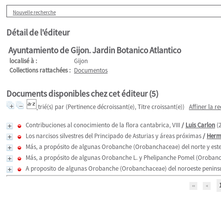
Nouvelle recherche
Détail de l'éditeur
Ayuntamiento de Gijon. Jardin Botanico Atlantico
localisé à :
Gijon
Collections rattachées :
Documentos
Documents disponibles chez cet éditeur (
5
)
trié(s) par
(Pertinence décroissant(e), Titre croissant(e))
Affiner la r
Contribuciones al conocimiento de la flora cantabrica, VIII
/
Luis Carlon
(2
Los narcisos silvestres del Principado de Asturias y áreas próximas
/
Herm
Más, a propósito de algunas Orobanche (Orobanchaceae) del norte y este 
Más, a propósito de algunas Orobanche L. y Phelipanche Pomel (Orobanch
A proposito de algunas Orobanche (Orobanchaceae) del noroeste peninsular