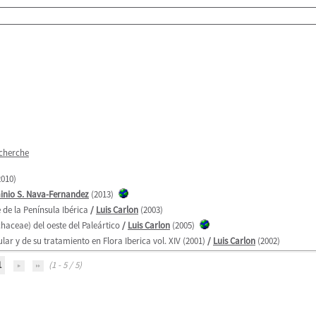
echerche
010)
inio S. Nava-Fernandez
(2013)
de la Península Ibérica
/
Luis Carlon
(2003)
aceae) del oeste del Paleártico
/
Luis Carlon
(2005)
 y de su tratamiento en Flora Iberica vol. XIV (2001)
/
Luis Carlon
(2002)
1
(1 - 5 / 5)