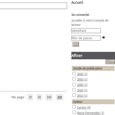
Accueil
Se connecter
accéder à votre compte de
lecteur
Affiner
Année de publication
2002
[1]
2003
[1]
2005
[1]
2010
[1]
2013
[1]
Par page :
25
50
100
200
Auteur
Carlon
[4]
Nava-Fernandez
[1]