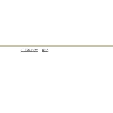
CBN de Brest
pmb