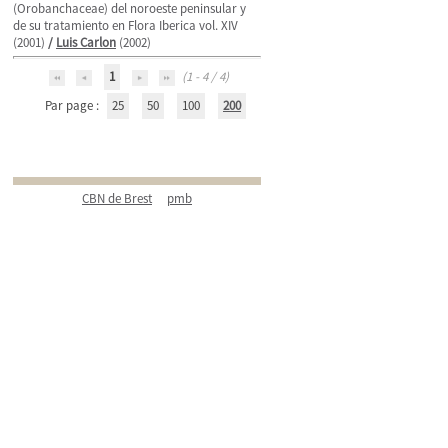
(Orobanchaceae) del noroeste peninsular y
de su tratamiento en Flora Iberica vol. XIV
(2001)
/
Luis Carlon
(2002)
1
(1 - 4 / 4)
Par page :
25
50
100
200
CBN de Brest
pmb