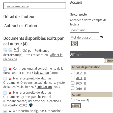
Accueil
Nouvelle recherche
Se connecter
Détail de l'auteur
accéder à votre compte de
lecteur
Auteur Luis Carlon
Documents disponibles écrits par
cet auteur (
4
)
trié(s) par
(Pertinence
Affiner
décroissant(e), Titre croissant(e))
Affiner la
recherche
Année de publication
Contribuciones al conocimiento de la
flora cantabrica, VIII
/
Luis Carlon
(2010)
2002
[1]
2003
[1]
Más, a propósito de algunas
Orobanche (Orobanchaceae) del norte y este
2005
[1]
de la Península Ibérica
/
Luis Carlon
(2003)
2010
[1]
Más, a propósito de algunas
Auteur
Orobanche L. y Phelipanche Pomel
Carlon
[4]
(Orobanchaceae) del oeste del Paleártico
/
Luis Carlon
(2005)
A proposito de algunas Orobanche