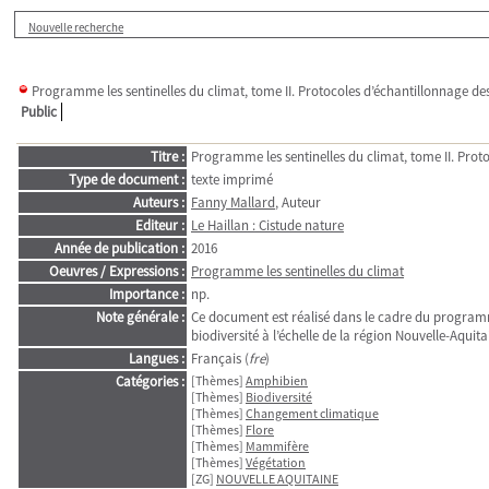
Nouvelle recherche
Programme les sentinelles du climat, tome II. Protocoles d’échantillonnage de
Public
Titre :
Programme les sentinelles du climat, tome II. Prot
Type de document :
texte imprimé
Auteurs :
Fanny Mallard
, Auteur
Editeur :
Le Haillan : Cistude nature
Année de publication :
2016
Oeuvres / Expressions :
Programme les sentinelles du climat
Importance :
np.
Note générale :
Ce document est réalisé dans le cadre du programme
biodiversité à l’échelle de la région Nouvelle-Aquita
Langues :
Français (
fre
)
Catégories :
[Thèmes]
Amphibien
[Thèmes]
Biodiversité
[Thèmes]
Changement climatique
[Thèmes]
Flore
[Thèmes]
Mammifère
[Thèmes]
Végétation
[ZG]
NOUVELLE AQUITAINE