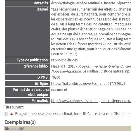
Mots-clés :
écophysiologie
espèce sentinelle
insecte
répartiti
Résumé :
"Les recherches sur le terrain des effets du change
des espèces, de leurs habitats, pour comprendre l
les dispersions et les incertitudes associées. Il s’a
de suivis à long terme des indicateurs climatiques
cadre, des plans d’échantillonnage de suivis des in
Aquitaine ont été élaborés. La première campagne de
fournir des suivis scientifiques robustes à long te
les acteurs des « forces motrices » (industriels, ex
en œuvre une gestion, pour appliquer des éléments 
(source : auteur)
Type de publication :
rapport d'études
Référence biblio :
Mallard F., 2016 -
Programme les sentinelles du clim
Nouvelle-Aquitaine
. Le Haillan : Cistude nature, np.
ID PMB :
70300
En ligne :
https://hal.archives-ouvertes.fr/hal-01778463v2
Format de la ressource
document
électronique :
Permalink :
http://www.cbnbrest.fr/catalogue_en_ligne/index.
Titre suivant
Programme les sentinelles du climat, tome III. Cadre de la modélisation 
Exemplaires(0)
Disponibilité