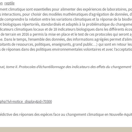
on
reptile
ment climatique sont essentielles pour alimenter des expériences de laboratoires, po
es interactions, pour choisir des modèles mathématiques d’agrégation de données, d
git de comprendre la relation entre les variations climatiques et la réponse de la biodi
 et biologiques répertoriés, standardisés et adaptés à la problématique du changeme
dicateurs climatiques locaux et de 18 indicateurs biologiques dans les différents éco
 terrain en 2016 a permis la mise en place et le test de ces protocoles qui seront a
rme. Dans le temps, l’ensemble des données, des informations agrégées permet d’alime
ploitants de ressources, politiques, enseignants, grand public…) qui sont en retour l
de réponses dans des politiques environnementales volontaires et avec l’acceptation
at, tome II. Protocoles d’échantillonnage des indicateurs des effets du changement c
php?lvl=notice_display&id=70300
prédictive des réponses des espèces face au changement climatique en Nouvelle-Aqui