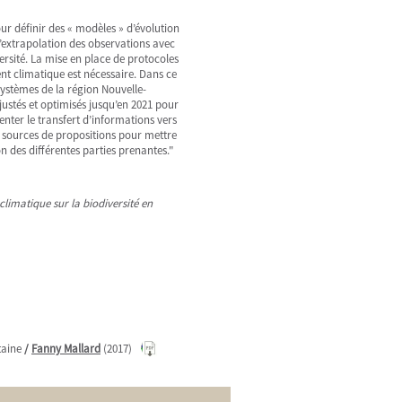
ur définir des « modèles » d’évolution
’extrapolation des observations avec
versité. La mise en place de protocoles
nt climatique est nécessaire. Dans ce
systèmes de la région Nouvelle-
justés et optimisés jusqu’en 2021 pour
nter le transfert d’informations vers
es sources de propositions pour mettre
 des différentes parties prenantes."
limatique sur la biodiversité en
taine
/
Fanny Mallard
(2017)