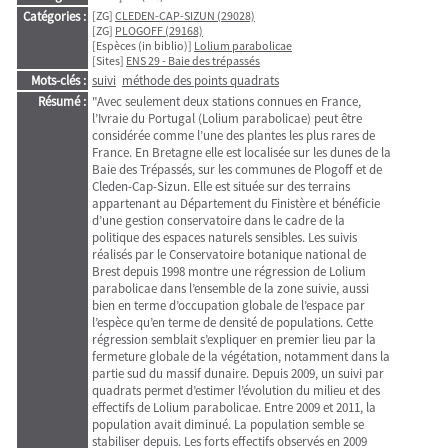
Catégories :
[ZG]
CLEDEN-CAP-SIZUN (29028)
[ZG]
PLOGOFF (29168)
[Espèces (in biblio)]
Lolium parabolicae
[Sites]
ENS 29 - Baie des trépassés
Mots-clés :
suivi
méthode des points quadrats
Résumé :
"Avec seulement deux stations connues en France,
l’Ivraie du Portugal (Lolium parabolicae) peut être
considérée comme l’une des plantes les plus rares de
France. En Bretagne elle est localisée sur les dunes de la
Baie des Trépassés, sur les communes de Plogoff et de
Cleden-Cap-Sizun. Elle est située sur des terrains
appartenant au Département du Finistère et bénéficie
d’une gestion conservatoire dans le cadre de la
politique des espaces naturels sensibles. Les suivis
réalisés par le Conservatoire botanique national de
Brest depuis 1998 montre une régression de Lolium
parabolicae dans l’ensemble de la zone suivie, aussi
bien en terme d’occupation globale de l’espace par
l’espèce qu’en terme de densité de populations. Cette
régression semblait s’expliquer en premier lieu par la
fermeture globale de la végétation, notamment dans la
partie sud du massif dunaire. Depuis 2009, un suivi par
quadrats permet d’estimer l’évolution du milieu et des
effectifs de Lolium parabolicae. Entre 2009 et 2011, la
population avait diminué. La population semble se
stabiliser depuis. Les forts effectifs observés en 2009