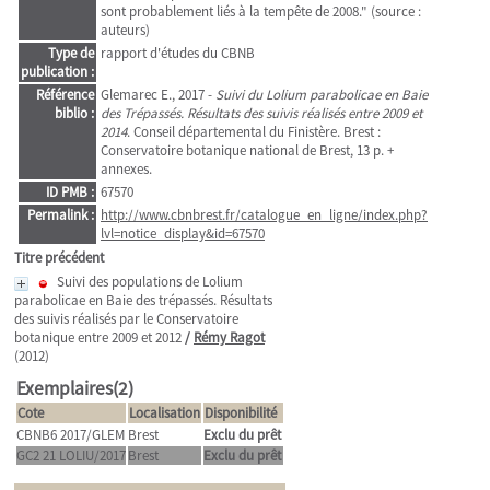
sont probablement liés à la tempête de 2008." (source :
auteurs)
Type de
rapport d'études du CBNB
publication :
Référence
Glemarec E., 2017 -
Suivi du Lolium parabolicae en Baie
biblio :
des Trépassés. Résultats des suivis réalisés entre 2009 et
2014
. Conseil départemental du Finistère. Brest :
Conservatoire botanique national de Brest, 13 p. +
annexes.
ID PMB :
67570
Permalink :
http://www.cbnbrest.fr/catalogue_en_ligne/index.php?
lvl=notice_display&id=67570
Titre précédent
Suivi des populations de Lolium
parabolicae en Baie des trépassés. Résultats
des suivis réalisés par le Conservatoire
botanique entre 2009 et 2012
/
Rémy Ragot
(2012)
Exemplaires(2)
Cote
Localisation
Disponibilité
CBNB6 2017/GLEM
Brest
Exclu du prêt
GC2 21 LOLIU/2017
Brest
Exclu du prêt