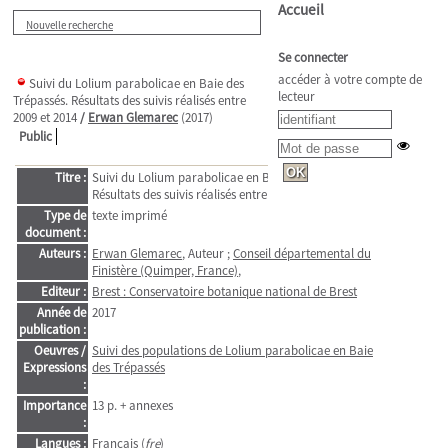
Accueil
Nouvelle recherche
Se connecter
accéder à votre compte de
Suivi du Lolium parabolicae en Baie des
lecteur
Trépassés. Résultats des suivis réalisés entre
2009 et 2014
/
Erwan Glemarec
(2017)
Public
Titre :
Suivi du Lolium parabolicae en Baie des Trépassés.
Résultats des suivis réalisés entre 2009 et 2014
Type de
texte imprimé
document :
Auteurs :
Erwan Glemarec
, Auteur ;
Conseil départemental du
Finistère (Quimper, France)
,
Editeur :
Brest : Conservatoire botanique national de Brest
Année de
2017
publication :
Oeuvres /
Suivi des populations de Lolium parabolicae en Baie
Expressions
des Trépassés
:
Importance
13 p. + annexes
:
Langues :
Français (
fre
)