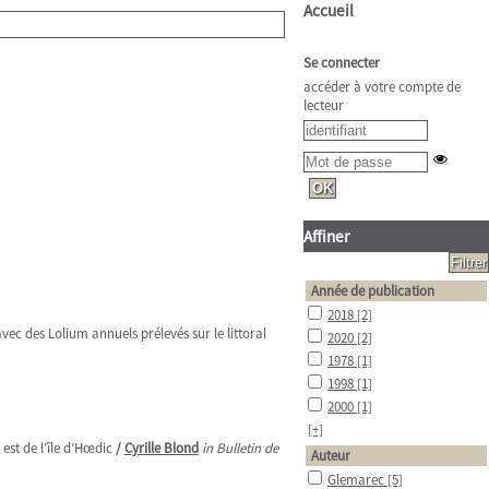
Accueil
Se connecter
accéder à votre compte de
lecteur
Affiner
Année de publication
2018
[2]
c des Lolium annuels prélevés sur le littoral
2020
[2]
1978
[1]
1998
[1]
2000
[1]
[+]
est de l’île d’Hœdic
/
Cyrille Blond
in Bulletin de
Auteur
Glemarec
[5]