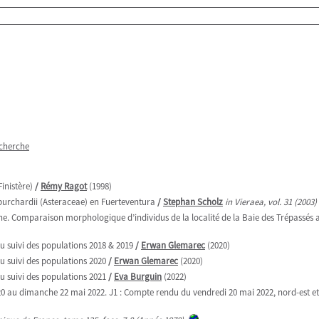
echerche
inistère)
/
Rémy Ragot
(1998)
 burchardii (Asteraceae) en Fuerteventura
/
Stephan Scholz
in Vieraea, vol. 31 (2003)
. Comparaison morphologique d’individus de la localité de la Baie des Trépassés ave
u suivi des populations 2018 & 2019
/
Erwan Glemarec
(2020)
u suivi des populations 2020
/
Erwan Glemarec
(2020)
u suivi des populations 2021
/
Eva Burguin
(2022)
 20 au dimanche 22 mai 2022. J1 : Compte rendu du vendredi 20 mai 2022, nord-est et 