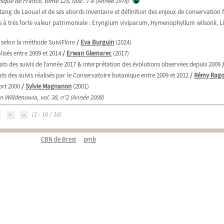
anique de France, tome 125, fasc. 7-8 (Année 1978)
l’étang de Laoual et de ses abords Inventaire et définition des enjeux de conservation f
es à très forte valeur patrimoniale : Eryngium viviparum, Hymenophyllum wilsonii, L
i selon la méthode SuiviFlore
/
Eva Burguin
(2024)
lisés entre 2009 et 2014
/
Erwan Glemarec
(2017)
ts des suivis de l’année 2017 & interprétation des évolutions observées depuis 2009
ts des suivis réalisés par le Conservatoire botanique entre 2009 et 2012
/
Rémy Rago
ort 2000
/
Sylvie Magnanon
(2001)
in Willdenowia, vol. 38, n°2 (Année 2008)
(1 - 16 / 16)
CBN de Brest
pmb