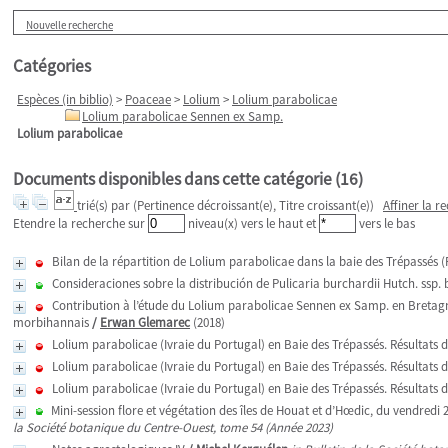
Nouvelle recherche
Catégories
Espèces (in biblio)
>
Poaceae
>
Lolium
>
Lolium parabolicae
Lolium parabolicae Sennen ex Samp.
Lolium parabolicae
Documents disponibles dans cette catégorie (
16
)
trié(s) par
(Pertinence décroissant(e), Titre croissant(e))
Affiner la r
Etendre la recherche sur
niveau(x) vers le haut et
vers le bas
Bilan de la répartition de Lolium parabolicae dans la baie des Trépassés (F
Consideraciones sobre la distribución de Pulicaria burchardii Hutch. ssp.
Contribution à l’étude du Lolium parabolicae Sennen ex Samp. en Bretagne
morbihannais
/
Erwan Glemarec
(2018)
Lolium parabolicae (Ivraie du Portugal) en Baie des Trépassés. Résultats d
Lolium parabolicae (Ivraie du Portugal) en Baie des Trépassés. Résultats d
Lolium parabolicae (Ivraie du Portugal) en Baie des Trépassés. Résultats d
Mini-session flore et végétation des îles de Houat et d’Hœdic, du vendredi
la Société botanique du Centre-Ouest, tome 54 (Année 2023)