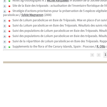
Notes agrostologiques IV
/
Michel Kerguélen
in Bulletin de la Société bot
Site de la Baie des trépassés : actualisation de l’inventaire floristique de 
Stratégie d'actions prioritaires pour la préservation de 5 espèces végétal
parabolicae
/
Sylvie Magnanon
(2000)
Suivi de Lolium parabolicae en Baie de Trépassés. Mise en place d’un suiv
Suivi du Lolium parabolicae en Baie des Trépassés. Résultats des suivis réa
Suivi des populations de Lolium parabolicae en Baie des Trépassés. Résulta
Suivi des populations de Lolium parabolicae en Baie des trépassés. Résulta
Suivi de la répartition de Lolium parabolicae en Baie des Trépassés. Rapp
Supplements to the flora of the Canary Islands, Spain : Poaceae
/
R. Otto
1