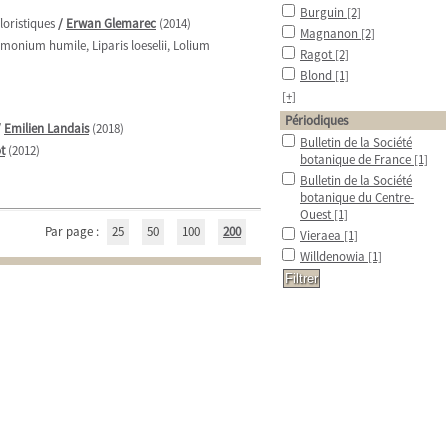
Burguin
[2]
loristiques
/
Erwan Glemarec
(2014)
Magnanon
[2]
imonium humile, Liparis loeselii, Lolium
Ragot
[2]
Blond
[1]
[+]
Périodiques
/
Emilien Landais
(2018)
Bulletin de la Société
t
(2012)
botanique de France
[1]
Bulletin de la Société
botanique du Centre-
Ouest
[1]
Par page :
25
50
100
200
Vieraea
[1]
Willdenowia
[1]