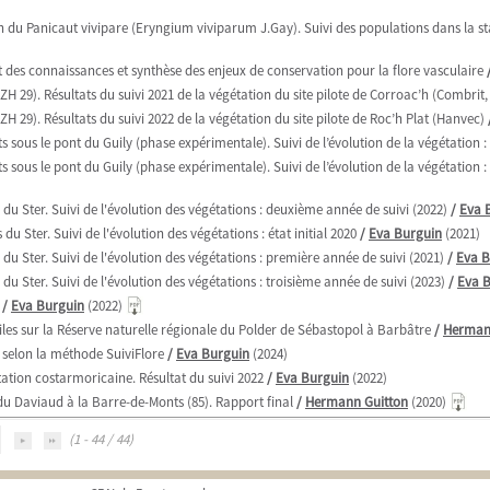
n du Panicaut vivipare (Eryngium viviparum J.Gay). Suivi des populations dans la stat
t des connaissances et synthèse des enjeux de conservation pour la flore vasculaire
 29). Résultats du suivi 2021 de la végétation du site pilote de Corroac’h (Combrit,
 29). Résultats du suivi 2022 de la végétation du site pilote de Roc’h Plat (Hanvec)
sous le pont du Guily (phase expérimentale). Suivi de l’évolution de la végétation : é
 sous le pont du Guily (phase expérimentale). Suivi de l’évolution de la végétation :
 du Ster. Suivi de l'évolution des végétations : deuxième année de suivi (2022)
/
Eva 
u Ster. Suivi de l'évolution des végétations : état initial 2020
/
Eva Burguin
(2021)
du Ster. Suivi de l'évolution des végétations : première année de suivi (2021)
/
Eva B
du Ster. Suivi de l'évolution des végétations : troisième année de suivi (2023)
/
Eva 
/
Eva Burguin
(2022)
les sur la Réserve naturelle régionale du Polder de Sébastopol à Barbâtre
/
Herman
i selon la méthode SuiviFlore
/
Eva Burguin
(2024)
station costarmoricaine. Résultat du suivi 2022
/
Eva Burguin
(2022)
u Daviaud à la Barre-de-Monts (85). Rapport final
/
Hermann Guitton
(2020)
(1 - 44 / 44)