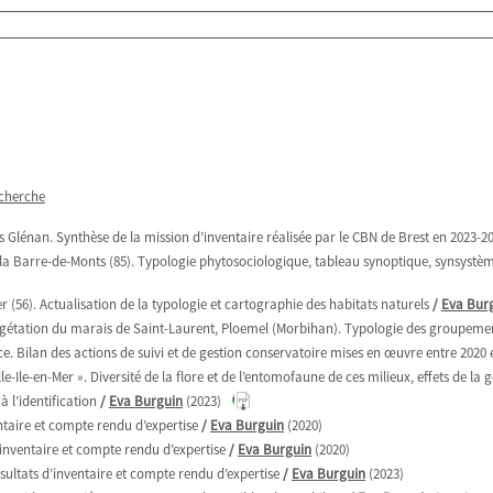
echerche
 des Glénan. Synthèse de la mission d’inventaire réalisée par le CBN de Brest en 2023-2
la Barre-de-Monts (85). Typologie phytosociologique, tableau synoptique, synsystè
 (56). Actualisation de la typologie et cartographie des habitats naturels
/
Eva Bur
égétation du marais de Saint-Laurent, Ploemel (Morbihan). Typologie des groupeme
. Bilan des actions de suivi et de gestion conservatoire mises en œuvre entre 2020 
Ile-en-Mer ». Diversité de la flore et de l’entomofaune de ces milieux, effets de la ge
 l’identification
/
Eva Burguin
(2023)
entaire et compte rendu d’expertise
/
Eva Burguin
(2020)
d’inventaire et compte rendu d’expertise
/
Eva Burguin
(2020)
ésultats d’inventaire et compte rendu d’expertise
/
Eva Burguin
(2023)