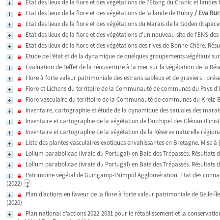
Etat des lieux de la flore et des végétations de l’Etang du Cranic et land
Etat des lieux de la flore et des végétations de la lande de Bubry
/
Eva Bur
Etat des lieux de la flore et des végétations du Marais de la Goden (Espac
Etat des lieux de la flore et des végétations d’un nouveau site de l’ENS des
Etat des lieux de la flore et des végétations des rives de Bonne-Chère. Rés
Etude de l’état et de la dynamique de quelques groupements végétaux sur 
Évaluation de l’effet de la réouverture à la mer sur la végétation de la Rés
Flore à forte valeur patrimoniale des estrans sableux et de graviers : pré
Flore et Lichens du territoire de la Communauté de communes du Pays d’Ir
Flore vasculaire du territoire de la Communauté de communes du Kreiz-Brei
Inventaire, cartographie et étude de la dynamique des saulaies des marais
Inventaire et cartographie de la végétation de l’archipel des Glénan (Finist
Inventaire et cartographie de la végétation de la Réserve naturelle région
Liste des plantes vasculaires exotiques envahissantes en Bretagne. Mise à 
Lolium parabolicae (Ivraie du Portugal) en Baie des Trépassés. Résultats d
Lolium parabolicae (Ivraie du Portugal) en Baie des Trépassés. Résultats d
Patrimoine végétal de Guingamp-Paimpol Agglomération. Etat des connaissa
(2022)
Plan d’actions en faveur de la flore à forte valeur patrimoniale de Belle-Î
(2020)
Plan national d’actions 2022-2031 pour le rétablissement et la conservation