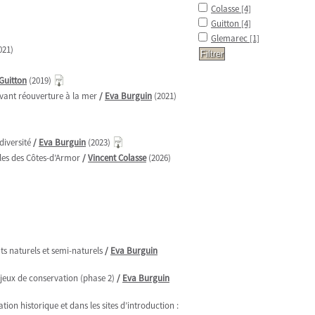
Colasse
[4]
Guitton
[4]
Glemarec
[1]
021)
Guitton
(2019)
 avant réouverture à la mer
/
Eva Burguin
(2021)
diversité
/
Eva Burguin
(2023)
bles des Côtes-d’Armor
/
Vincent Colasse
(2026)
s naturels et semi-naturels
/
Eva Burguin
enjeux de conservation (phase 2)
/
Eva Burguin
ion historique et dans les sites d’introduction :