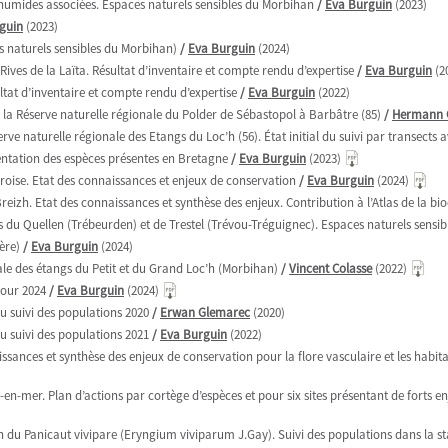
es humides associées. Espaces naturels sensibles du Morbihan
/
Eva Burguin
(2023)
guin
(2023)
es naturels sensibles du Morbihan)
/
Eva Burguin
(2024)
 Rives de la Laïta. Résultat d’inventaire et compte rendu d’expertise
/
Eva Burguin
(2
ultat d’inventaire et compte rendu d’expertise
/
Eva Burguin
(2022)
la Réserve naturelle régionale du Polder de Sébastopol à Barbâtre (85)
/
Hermann 
erve naturelle régionale des Etangs du Loc’h (56). État initial du suivi par transects
sentation des espèces présentes en Bretagne
/
Eva Burguin
(2023)
oise. Etat des connaissances et enjeux de conservation
/
Eva Burguin
(2024)
zh. Etat des connaissances et synthèse des enjeux. Contribution à l’Atlas de la bio
 du Quellen (Trébeurden) et de Trestel (Trévou-Tréguignec). Espaces naturels sensi
ère)
/
Eva Burguin
(2024)
ale des étangs du Petit et du Grand Loc’h (Morbihan)
/
Vincent Colasse
(2022)
jour 2024
/
Eva Burguin
(2024)
u suivi des populations 2020
/
Erwan Glemarec
(2020)
u suivi des populations 2021
/
Eva Burguin
(2022)
nces et synthèse des enjeux de conservation pour la flore vasculaire et les habitat
le-en-mer. Plan d’actions par cortège d’espèces et pour six sites présentant de forts 
 du Panicaut vivipare (Eryngium viviparum J.Gay). Suivi des populations dans la stat