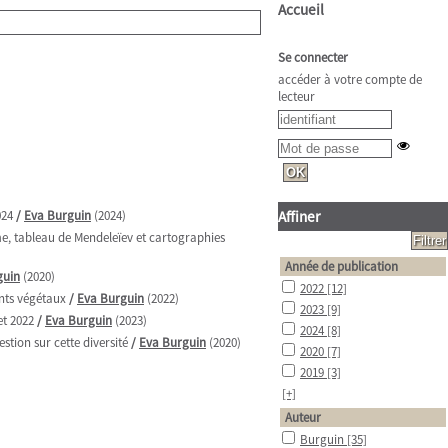
Accueil
Se connecter
accéder à votre compte de
lecteur
024
/
Eva Burguin
(2024)
Affiner
me, tableau de Mendeleïev et cartographies
Année de publication
guin
(2020)
2022
[12]
nts végétaux
/
Eva Burguin
(2022)
2023
[9]
et 2022
/
Eva Burguin
(2023)
2024
[8]
stion sur cette diversité
/
Eva Burguin
(2020)
2020
[7]
2019
[3]
[+]
Auteur
Burguin
[35]