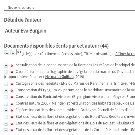
Nouvelle recherche
Détail de l'auteur
Auteur Eva Burguin
Documents disponibles écrits par cet auteur (
44
)
trié(s) par
(Pertinence décroissant(e), Titre croissant(e))
Affiner la r
Actualisation de la connaissance de la flore des iles et îlots de l’archipel
Caractérisation et cartographie de la végétation du marais du Daviaud à 
(rapport intermédiaire)
/
Hermann Guitton
(2019)
Cartographie des habitats - ENS du Marais de Kervilhen à la Trinité-sur-Mer
Conservation d’Eryngium viviparum dans le Morbihan. Inventaire de la v
Conservation du Panicaut vivipare (Eryn- gium viviparum J. Gay) en France
Contrat natura 2000 « Maintien et restauration des habitats sableux de Belle-
Espèces indicatrices de zone humide en Bretagne. Recueil de fiches d’aide à
Etat des lieux de la flore et des végétations du Bois d’Ales. Résultats d’inv
Etat des lieux de la flore et des végétations du Bois du Rouget. Résultats 
Etat des lieux de la flore et des végétations de la Corbinière des Landes. R