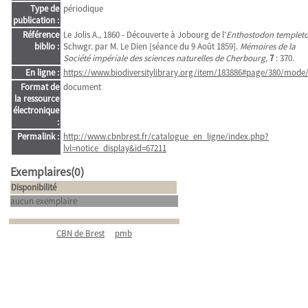
Type de
périodique
publication :
Référence
Le Jolis A., 1860 - Découverte à Jobourg de l'
Enthostodon templeto
biblio :
Schwgr. par M. Le Dien [séance du 9 Août 1859].
Mémoires de la
Société impériale des sciences naturelles de Cherbourg,
7
: 370.
En ligne :
https://www.biodiversitylibrary.org/item/183886#page/380/mode
Format de
document
la ressource
électronique
:
Permalink :
http://www.cbnbrest.fr/catalogue_en_ligne/index.php?
lvl=notice_display&id=67211
Exemplaires(0)
Disponibilité
aucun exemplaire
CBN de Brest
pmb