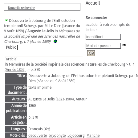
Accueil
Nouvelle recherche
Se connecter
Découverte à Jobourg de l'Enthostodon
accéder à votre compte de
templetonii Schwgr. par M. Le Dien [séance du
lecteur
9 Août 1859]
/
Auguste Le Jolis
in Mémoires de
la Société impériale des sciences naturelles de
Cherbourg, t. 7 (Année 1859)
Public
[article]
in
Mémoires de la Société impériale des sciences naturelles de Cherbourg
>
t. 7
(Année 1859)
. - p. 370
Titre :
Découverte à Jobourg de l'Enthostodon templetonii Schwgr. par M
Dien [séance du 9 Août 1859]
Type de
texte imprimé
document :
Auteurs :
Auguste Le Jolis (1823-1904)
, Auteur
Année de
1860
publication :
Article en
p. 370
page(s) :
Langues :
Français (
fre
)
Mots-clés :
découverte
bryophyte
Jojobourg
Manche