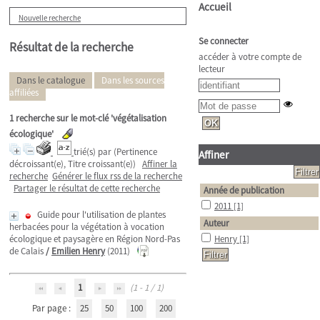
Accueil
Nouvelle recherche
Se connecter
Résultat de la recherche
accéder à votre compte de
lecteur
Dans le catalogue
Dans les sources
affiliées
1
recherche sur le mot-clé
'végétalisation
écologique'
trié(s) par
(Pertinence
Affiner
décroissant(e), Titre croissant(e))
Affiner la
recherche
Générer le flux rss de la recherche
Partager le résultat de cette recherche
Année de publication
2011
[1]
Guide pour l'utilisation de plantes
Auteur
herbacées pour la végétation à vocation
écologique et paysagère en Région Nord-Pas
Henry
[1]
de Calais
/
Emilien Henry
(2011)
1
(1 - 1 / 1)
Par page :
25
50
100
200