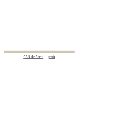
CBN de Brest
pmb