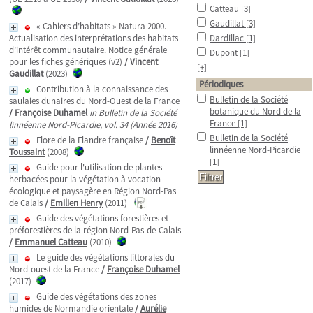
Catteau
[3]
Gaudillat
[3]
« Cahiers d’habitats » Natura 2000.
Actualisation des interprétations des habitats
Dardillac
[1]
d’intérêt communautaire. Notice générale
Dupont
[1]
pour les fiches génériques (v2)
/
Vincent
[+]
Gaudillat
(2023)
Périodiques
Contribution à la connaissance des
Bulletin de la Société
saulaies dunaires du Nord-Ouest de la France
botanique du Nord de la
/
Françoise Duhamel
in Bulletin de la Société
France
[1]
linnéenne Nord-Picardie, vol. 34 (Année 2016)
Bulletin de la Société
Flore de la Flandre française
/
Benoît
linnéenne Nord-Picardie
Toussaint
(2008)
[1]
Guide pour l'utilisation de plantes
herbacées pour la végétation à vocation
écologique et paysagère en Région Nord-Pas
de Calais
/
Emilien Henry
(2011)
Guide des végétations forestières et
préforestières de la région Nord-Pas-de-Calais
/
Emmanuel Catteau
(2010)
Le guide des végétations littorales du
Nord-ouest de la France
/
Françoise Duhamel
(2017)
Guide des végétations des zones
humides de Normandie orientale
/
Aurélie