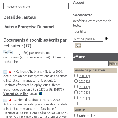
Accueil
Nouvelle recherche
Se connecter
Détail de l'auteur
accéder à votre compte de
lecteur
Auteur Françoise Duhamel
Documents disponibles écrits par
cet auteur (
17
)
trié(s) par
(Pertinence
Affiner
décroissant(e), Titre croissant(e))
Affiner la
recherche
Année de publication
« Cahiers d’habitats » Natura 2000.
Actualisation des interprétations des habitats
2009
[2]
d’intérêt communautaire, fascicule 1.
2010
[2]
Habitats côtiers et halophytiques : fiches
2014
[2]
génériques version 2 (UE 1130 à UE 1510*)
/
2017
[2]
Vincent Gaudillat
(2024)
2023
[2]
Cahiers d'habitats » Natura 2000.
[+]
Actualisation des interprétations des habitats
d'intérêt communautaire. Fascicule 2 -
Auteur
Habitats dunaires. Fiches génériques version 2
Duhamel
[4]
(UE 2110 à UE 2330)
/
Vincent Gaudillat
(2026)