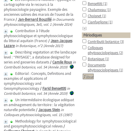
Bensettiti
[1]
cartographie via le recours à la
phytosociologie paysagère. Exemple des
Chalumeau
[1]
anciennes salines des marais de l'ouest de la
Choisnet
[1]
France
/
Jan-Bernard Bouzillé
in Documents
Cianfaglione
[1]
phytosociologiques, 3eS, vol. 1 (Année 2014)
[+]
Contribution à l'étude
Périodiques
phytosociologique et symphytosociologique
du littoral aquitain (France)
/
Jean-Jacques
Contributii botanice
[3]
Lazare
in Botanique, n°2 (Année 2017)
Colloques
Describing vegetation at the landscape
phytosociologiques
[2]
level : “PAYSAGE”, a database designed for
Botanique
[1]
series and geoseries datasets
/
Camile Roux
in
Documents
Contributii botanice, vol. 54 (Année 2019)
phytosociologiques
[1]
Editorial : Concepts, Definitions and
examples of applications of
symphytosociology and
Geosymphyosociology
/
Farid Bensettiti
in
Contributii botanice, vol. 54 (Année 2019)
Un intermédiaire écologique adéquat
en aménagement du territoire : la végétation
naturelle potentielle
/
Jacques Stein
in
Colloques phytosociologiques, vol. 15 (1987)
Methodology for symphytosociological
and geosymphytosociological releves
/