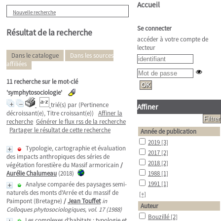
Accueil
Nouvelle recherche
Se connecter
Résultat de la recherche
accéder à votre compte de
lecteur
Dans le catalogue
Dans les sources
affiliées
11
recherche sur le mot-clé
'symphytosociologie'
trié(s) par
(Pertinence
Affiner
décroissant(e), Titre croissant(e))
Affiner la
recherche
Générer le flux rss de la recherche
Partager le résultat de cette recherche
Année de publication
2019
[3]
Typologie, cartographie et évaluation
2017
[2]
des impacts anthropiques des séries de
2018
[2]
végétation forestière du Massif armoricain
/
Aurélie Chalumeau
(2018)
1988
[1]
1991
[1]
Analyse comparée des paysages semi-
naturels des monts d'Arrée et du massif de
[+]
Paimpont (Bretagne)
/
Jean Touffet
in
Auteur
Colloques phytosociologiques, vol. 17 (1988)
Bouzillé
[2]
Les complexes d'habitats : typologie et