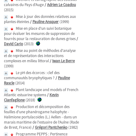
calvaires du Pays d'Auge
/
Adrien Le Coadou
(2015)
Mise à jour des données relatives aux
plantes éteintes
/
Pauline Ansquer
(1999)
Mise en place d’un suivi botanique
pour évaluer les mesures de suppression de
fourrés pour la restauration de dunes grises
/
David Cario
(2013)
Mise au point de méthodes d'analyse
et de représentation des interactions
complexes en milieu littoral
/
Iwan Le Berre
(1999)
Le pH des écorces : clef des
communautés bryophytiques ?
/
Pauline
Rascle
(2014)
Plant landscape and models of French
Atlantic estuarine systems
/
Kevin
Cianfaglione
(2018)
Production et décomposition des
feuilles d'une phanérogame halophyte -
Halimione portulacoides (L.) Aellen - dans un
marais maritime de l'estuaire de l'Aulne (Rade
de Brest, France)
/
Grégori Pantchenko
(1982)
Programme PEPPS : Pertinence