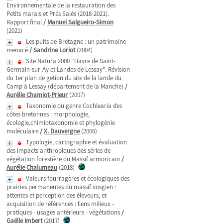
Environnementale de la restauration des
Petits marais et Prés Salés (2018-2021).
Rapport final
/
Manuel Salgueiro-Simon
(2021)
Les puits de Bretagne : un patrimoine
menacé
/
Sandrine Loriot
(2004)
Site Natura 2000 "Havre de Saint-
Germain-sur-Ay et Landes de Lessay". Révision
du 1er plan de getion du site de la lande du
Camp à Lessay (département de la Manche)
/
Aurélie Chamiot-Prieur
(2007)
Taxonomie du genre Cochlearia des
côtes bretonnes : morphologie,
écologie,chimiotaxonomie et phylogénie
moléculaire
/
X. Dauvergne
(2006)
Typologie, cartographie et évaluation
des impacts anthropiques des séries de
végétation forestière du Massif armoricain
/
Aurélie Chalumeau
(2018)
Valeurs fourragères et écologiques des
prairies permanentes du massif vosgien :
attentes et perception des éleveurs, et
acquisition de références : liens milieux -
pratiques - usages antérieurs - végétations
/
Gaëlle Imbert
(2017)