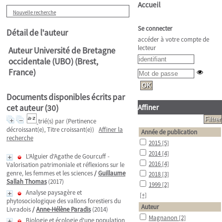
Accueil
Nouvelle recherche
Se connecter
Détail de l'auteur
accéder à votre compte de
lecteur
Auteur Université de Bretagne
occidentale (UBO) (Brest,
France)
Documents disponibles écrits par
cet auteur (
30
)
Affiner
trié(s) par
(Pertinence
décroissant(e), Titre croissant(e))
Affiner la
Année de publication
recherche
2015
[5]
2014
[4]
L'Alguier d'Agathe de Gourcuff -
2016
[4]
Valorisation patrimoniale et réflexions sur le
genre, les femmes et les sciences
/
Guillaume
2018
[3]
Sallah Thomas
(2017)
1999
[2]
Analyse paysagère et
[+]
phytosociologique des vallons forestiers du
Auteur
Livradois
/
Anne-Hélène Paradis
(2014)
Magnanon
[2]
Biologie et écologie d'une population