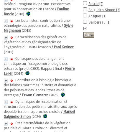
Rascle
[2]
isolée d'Eryngium viviparum. Perspectives
pour sa conservation en France
/
Pauline
Salgueiro-Simon
[2]
Rascle
(2018)
Ansquer
[1]
Les botanistes : contribution à une
Barbereau
[1]
ethnologie des passions naturalistes
/
Sylvie
[+]
Magnanon
(2015)
Caractérisation des géoséries de
végétation et des géosigmafaciès de
l'hygrosère du Haut-Livradois
/
Paol Kerinec
(2015)
Conséquences du changement
climatique sur l'écogéomorphologie des
estuaires (projet C3E2). Rapport final
/
Pierre
Le Hir
(2014)
Contribution à l'écologie historique
des falaises maritimes : histoire et dynamique
des pelouses et des landes littorales de
Bretagne
/
Erwan Glemarec
(2025)
Dynamiques de recolonisation et
structuration des petits marais littoraux après
dépoldérisation : approches croisée
/
Manuel
Salgueiro-Simon
(2024)
État intermédiaire de la végétation
prairiale du Marais Poitevin : diversité et