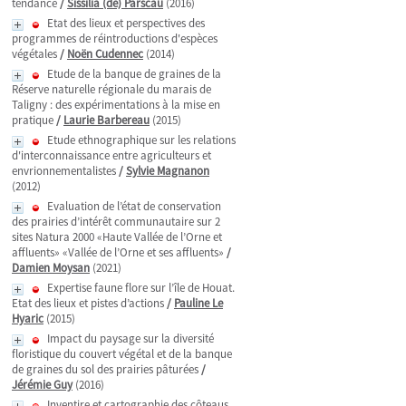
tendance
/
Sissilia (de) Parscau
(2016)
Etat des lieux et perspectives des
programmes de réintroductions d'espèces
végétales
/
Noën Cudennec
(2014)
Etude de la banque de graines de la
Réserve naturelle régionale du marais de
Taligny : des expérimentations à la mise en
pratique
/
Laurie Barbereau
(2015)
Etude ethnographique sur les relations
d'interconnaissance entre agriculteurs et
envrionnementalistes
/
Sylvie Magnanon
(2012)
Evaluation de l’état de conservation
des prairies d’intérêt communautaire sur 2
sites Natura 2000 «Haute Vallée de l’Orne et
affluents» «Vallée de l’Orne et ses affluents»
/
Damien Moysan
(2021)
Expertise faune flore sur l’île de Houat.
Etat des lieux et pistes d’actions
/
Pauline Le
Hyaric
(2015)
Impact du paysage sur la diversité
floristique du couvert végétal et de la banque
de graines du sol des prairies pâturées
/
Jérémie Guy
(2016)
Inventire et cartographie des côteaus