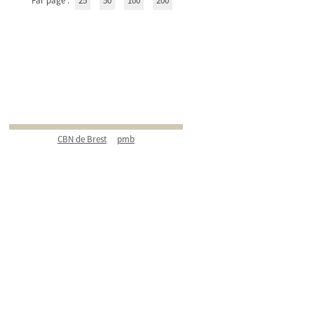
Par page :
25
50
100
200
CBN de Brest
pmb