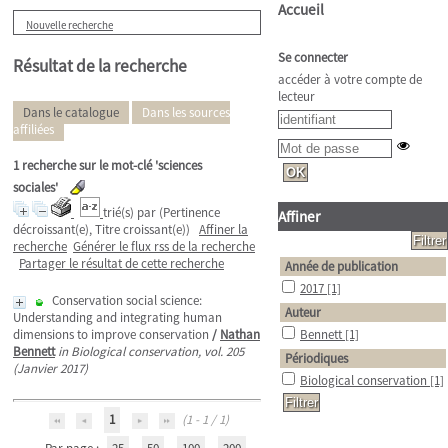
Accueil
Nouvelle recherche
Se connecter
Résultat de la recherche
accéder à votre compte de
lecteur
Dans le catalogue
Dans les sources
affiliées
1
recherche sur le mot-clé
'sciences
sociales'
trié(s) par
(Pertinence
Affiner
décroissant(e), Titre croissant(e))
Affiner la
recherche
Générer le flux rss de la recherche
Partager le résultat de cette recherche
Année de publication
2017
[1]
Conservation social science:
Auteur
Understanding and integrating human
dimensions to improve conservation
/
Nathan
Bennett
[1]
Bennett
in Biological conservation, vol. 205
Périodiques
(Janvier 2017)
Biological conservation
[1]
1
(1 - 1 / 1)