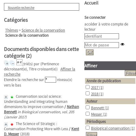
Accueil
Nouvelle recherche
Se connecter
Catégories
accéder à votre compte de
lecteur
Thèmes
>
Science de la conservation
Science de la conservation
Documents disponibles dans cette
catégorie (
2
)
trié(s) par
(Pertinence
Affiner
décroissant(e), Titre croissant(e))
Affiner la
recherche
Etendre la recherche sur
niveau(x)
Année de publication
vers le bas
2017
[1]
2018
[1]
Conservation social science:
Auteur
Understanding and integrating human
dimensions to improve conservation
/
Nathan
Bennett
[1]
Bennett
in Biological conservation, vol. 205
Messer
[1]
(Janvier 2017)
Périodiques
The Science of Strategic :
Biological conservation
[1]
Conservation Protecting More with Less
/
Kent
D. Messer
(2018)