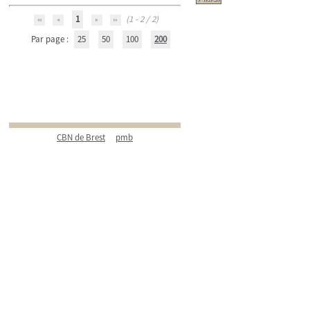
1
(1 - 2 / 2)
Par page :
25
50
100
200
CBN de Brest
pmb