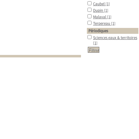
Caubel
[1]
Dupin
[1]
Malaval
[1]
Terpereau
[1]
Périodiques
Sciences eaux & territoires
[1]