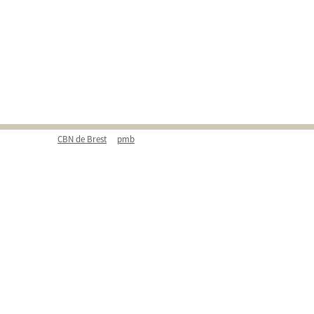
CBN de Brest
pmb