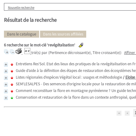
Nouvelle recherche
Résultat de la recherche
Dans le catalogue
Dans les sources affiliées
6
recherche sur le mot-clé
'revégétalisation'
trié(s) par
(Pertinence décroissant(e), Titre croissant(e))
Affiner
Entretiens Res'Sol. Etat des lieux des pratiques de la revégétalisation en 
Guide d’aide à la définition des étapes de restauration des écosystèmes 
Listes régionales d’espèces Végétal local : usages et méthodologie
/
Eloïse
SEM’LESALPES - Des semences d’origine locale pour la restauration de mi
Comment reconstituer la flore en montagne pyrénéenne ? Un guide techn
Conservation et restauration de la flore dans un contexte anthropisé, quel