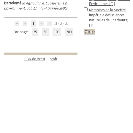
Bartolomé
in Agriculture, Ecosystems &
Environment
[1]
Environment, vol. 11, n°1-4 (Année 2005)
Mémoires de la Société
impériale des sciences
naturelles de Cherbourg
1
(1 - 3 / 3)
[1]
Par page :
25
50
100
200
CBN de Brest
pmb