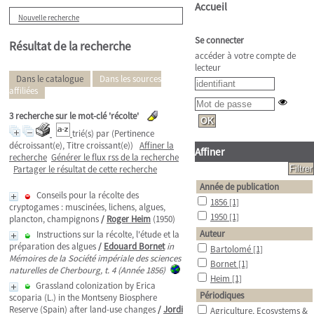
Accueil
Nouvelle recherche
Se connecter
Résultat de la recherche
accéder à votre compte de
lecteur
Dans le catalogue
Dans les sources
affiliées
3
recherche sur le mot-clé
'récolte'
trié(s) par
(Pertinence
décroissant(e), Titre croissant(e))
Affiner la
Affiner
recherche
Générer le flux rss de la recherche
Partager le résultat de cette recherche
Année de publication
Conseils pour la récolte des
1856
[1]
cryptogames : muscinées, lichens, algues,
1950
[1]
plancton, champignons
/
Roger Heim
(1950)
Auteur
Instructions sur la récolte, l'étude et la
préparation des algues
/
Edouard Bornet
in
Bartolomé
[1]
Mémoires de la Société impériale des sciences
Bornet
[1]
naturelles de Cherbourg, t. 4 (Année 1856)
Heim
[1]
Grassland colonization by Erica
Périodiques
scoparia (L.) in the Montseny Biosphere
Reserve (Spain) after land-use changes
/
Jordi
Agriculture, Ecosystems &