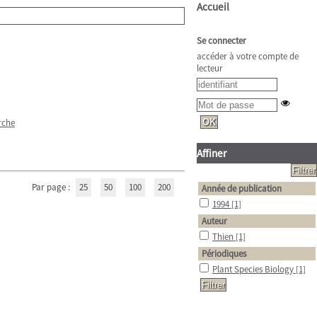
Accueil
Se connecter
accéder à votre compte de
lecteur
rche
Affiner
Par page :
25
50
100
200
Année de publication
1994
[1]
Auteur
Thien
[1]
Périodiques
Plant Species Biology
[1]