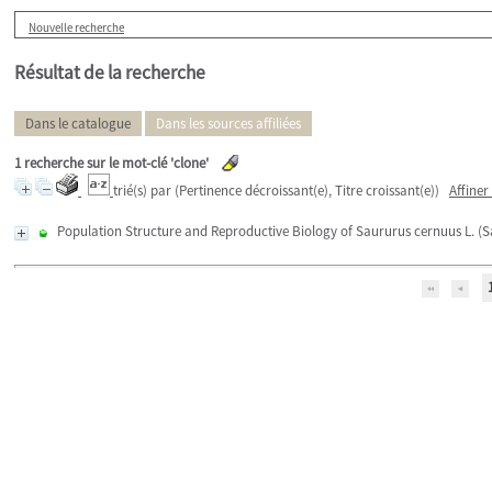
Nouvelle recherche
Résultat de la recherche
Dans le catalogue
Dans les sources affiliées
1
recherche sur le mot-clé
'clone'
trié(s) par
(Pertinence décroissant(e), Titre croissant(e))
Affiner
Population Structure and Reproductive Biology of Saururus cernuus L. (