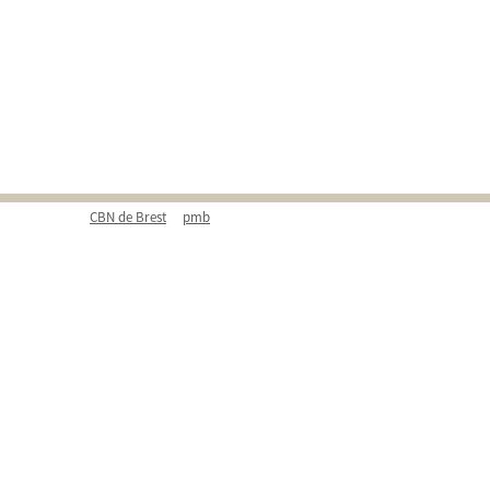
CBN de Brest
pmb