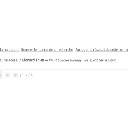
 la recherche
Générer le flux rss de la recherche
Partager le résultat de cette reche
Saururaceae)
/
Léonard Thien
in Plant Species Biology, vol. 9, n°1 (Avril 1994)
1
(1 - 1 / 1)