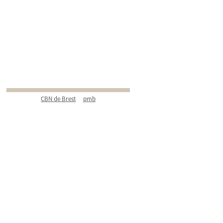
CBN de Brest
pmb