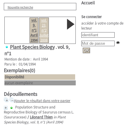
Accueil
Nouvelle recherche
Se connecter
vol.
vol.
accéder à votre compte de
9,
23,
lecteur
n°1
n°2
Avril
Juillet
1994
2008
Plant Species Biology
.
vol. 9,
n°1
Mention de date : Avril 1994
Paru le : 01/04/1994
Exemplaires(0)
Disponibilité
aucun exemplaire
Dépouillements
Ajouter le résultat dans votre panier
Population Structure and
Reproductive Biology of Saururus cernuus L.
(Saururaceae)
/
Léonard Thien
in Plant
Species Biology, vol. 9, n°1 (Avril 1994)