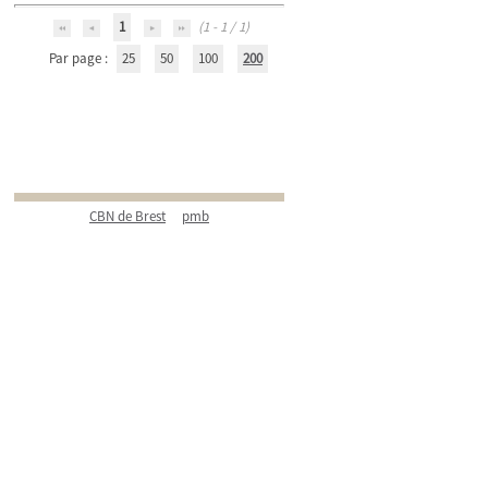
1
(1 - 1 / 1)
Par page :
25
50
100
200
CBN de Brest
pmb