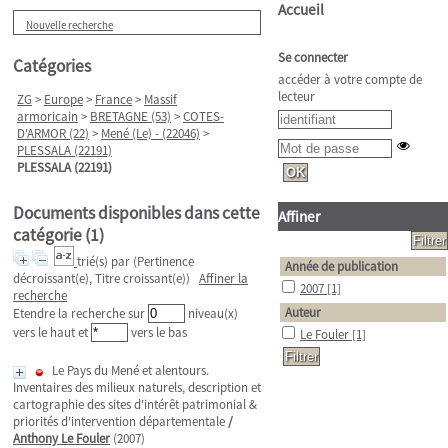
Accueil
Nouvelle recherche
Se connecter
Catégories
accéder à votre compte de
lecteur
ZG
>
Europe
>
France
>
Massif
armoricain
>
BRETAGNE (53)
>
COTES-
D'ARMOR (22)
>
Mené (Le) - (22046)
>
PLESSALA (22191)
PLESSALA (22191)
Documents disponibles dans cette
Affiner
catégorie (
1
)
trié(s) par
(Pertinence
Année de publication
décroissant(e), Titre croissant(e))
Affiner la
2007
[1]
recherche
Auteur
Etendre la recherche sur
niveau(x)
vers le haut et
vers le bas
Le Fouler
[1]
Le Pays du Mené et alentours.
Inventaires des milieux naturels, description et
cartographie des sites d'intérêt patrimonial &
priorités d'intervention départementale
/
Anthony Le Fouler
(2007)