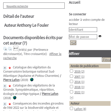
Accueil
Nouvelle recherche
Se connecter
Détail de l'auteur
accéder à votre compte de
lecteur
Auteur Anthony Le Fouler
Documents disponibles écrits par
cet auteur (
7
)
trié(s) par
(Pertinence
Affiner
décroissant(e), Titre croissant(e))
Affiner la
recherche
Année de publication
Catalogue des végétation du
Conservatoire botanique national Sud-
2019
[2]
Atlantique (Aquitaine et Poitou-Charentes)
/
2007
[1]
Pierre Lafon
(2019)
2014
[1]
Catalogue des végétations de la
2018
[1]
Gironde. Synsystématique, répartition,
2022
[1]
écologie et cortège typique
/
Pierre Lafon
[+]
(2018)
Conséquences des incendies girondins
Auteur
de l’été 2022 sur la biodiversité végétale et
Lafon
[4]