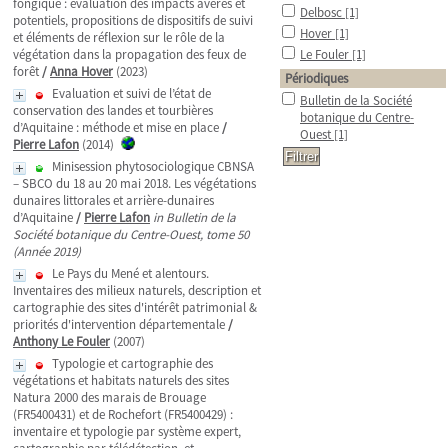
fongique : évaluation des impacts avérés et
Delbosc
[1]
potentiels, propositions de dispositifs de suivi
Hover
[1]
et éléments de réflexion sur le rôle de la
végétation dans la propagation des feux de
Le Fouler
[1]
forêt
/
Anna Hover
(2023)
Périodiques
Evaluation et suivi de l’état de
Bulletin de la Société
conservation des landes et tourbières
botanique du Centre-
d’Aquitaine : méthode et mise en place
/
Ouest
[1]
Pierre Lafon
(2014)
Minisession phytosociologique CBNSA
– SBCO du 18 au 20 mai 2018. Les végétations
dunaires littorales et arrière-dunaires
d’Aquitaine
/
Pierre Lafon
in Bulletin de la
Société botanique du Centre-Ouest, tome 50
(Année 2019)
Le Pays du Mené et alentours.
Inventaires des milieux naturels, description et
cartographie des sites d'intérêt patrimonial &
priorités d'intervention départementale
/
Anthony Le Fouler
(2007)
Typologie et cartographie des
végétations et habitats naturels des sites
Natura 2000 des marais de Brouage
(FR5400431) et de Rochefort (FR5400429) :
inventaire et typologie par système expert,