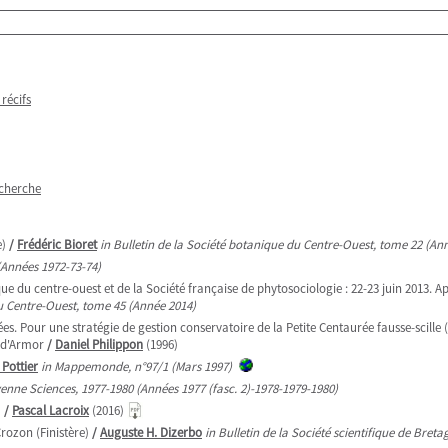
 récifs
echerche
e)
/
Frédéric Bioret
in Bulletin de la Société botanique du Centre-Ouest, tome 22 (An
(Années 1972-73-74)
u centre-ouest et de la Société française de phytosociologie : 22-23 juin 2013. Ap
du Centre-Ouest, tome 45 (Année 2014)
. Pour une stratégie de gestion conservatoire de la Petite Centaurée fausse-scille 
 d'Armor
/
Daniel Philippon
(1996)
 Pottier
in Mappemonde, n°97/1 (Mars 1997)
yenne Sciences, 1977-1980 (Années 1977 (fasc. 2)-1978-1979-1980)
)
/
Pascal Lacroix
(2016)
rozon (Finistère)
/
Auguste H. Dizerbo
in Bulletin de la Société scientifique de Bretag