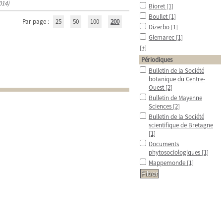
014)
Bioret
[1]
Boullet
[1]
Par page :
25
50
100
200
Dizerbo
[1]
Glemarec
[1]
[+]
Périodiques
Bulletin de la Société
botanique du Centre-
Ouest
[2]
Bulletin de Mayenne
Sciences
[2]
Bulletin de la Société
scientifique de Bretagne
[1]
Documents
phytosociologiques
[1]
Mappemonde
[1]