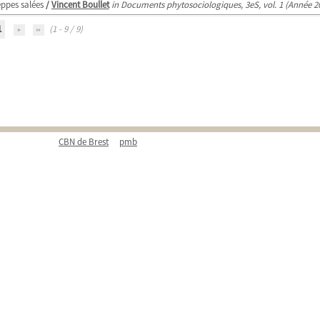
eppes salées
/
Vincent Boullet
in Documents phytosociologiques, 3eS, vol. 1 (Année 2
1
(1 - 9 / 9)
CBN de Brest
pmb