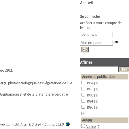
Accueil
Se connecter
accéder à votre compte de
lecteur
Affiner
née 1991)
Année de publication
erçu phytosociologique des végétations de l'île
1954
[1]
1976
[1]
(Gentianaceae) et de la platanthère verdâtre
1980
[1]
1991
[1]
1996
[1]
[+]
Auteur
ne, tome 28, fasc. 1, 2, 3 et 4 (Année 1953)
Vallée
[2]