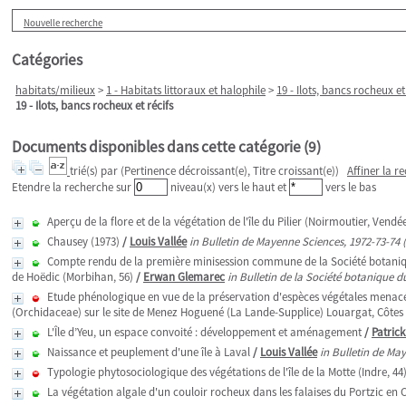
Nouvelle recherche
Catégories
habitats/milieux
>
1 - Habitats littoraux et halophile
>
19 - Ilots, bancs rocheux et
19 - Ilots, bancs rocheux et récifs
Documents disponibles dans cette catégorie (
9
)
trié(s) par
(Pertinence décroissant(e), Titre croissant(e))
Affiner la r
Etendre la recherche sur
niveau(x) vers le haut et
vers le bas
Aperçu de la flore et de la végétation de l'île du Pilier (Noirmoutier, Vendé
Chausey (1973)
/
Louis Vallée
in Bulletin de Mayenne Sciences, 1972-73-74 
Compte rendu de la première minisession commune de la Société botanique d
de Hoëdic (Morbihan, 56)
/
Erwan Glemarec
in Bulletin de la Société botanique 
Etude phénologique en vue de la préservation d'espèces végétales menacées
(Orchidaceae) sur le site de Menez Hoguené (La Lande-Supplice) Louargat, Côtes
L'Île d’Yeu, un espace convoité : développement et aménagement
/
Patrick
Naissance et peuplement d'une île à Laval
/
Louis Vallée
in Bulletin de Ma
Typologie phytosociologique des végétations de l'île de la Motte (Indre, 44
La végétation algale d'un couloir rocheux dans les falaises du Portzic en C