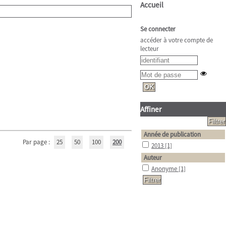
Accueil
Se connecter
accéder à votre compte de
lecteur
Affiner
Année de publication
Par page :
25
50
100
200
2013
[1]
Auteur
Anonyme
[1]