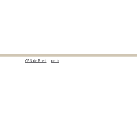
CBN de Brest
pmb