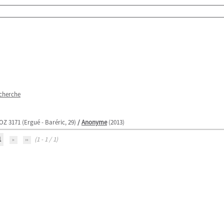
echerche
ROZ 3171 (Ergué - Baréric, 29)
/
Anonyme
(2013)
1
(1 - 1 / 1)