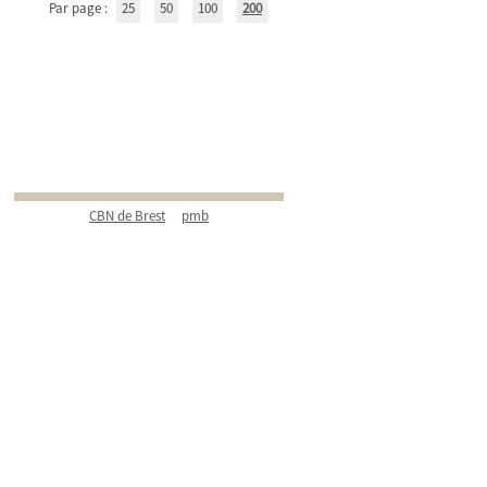
Par page :
25
50
100
200
CBN de Brest
pmb