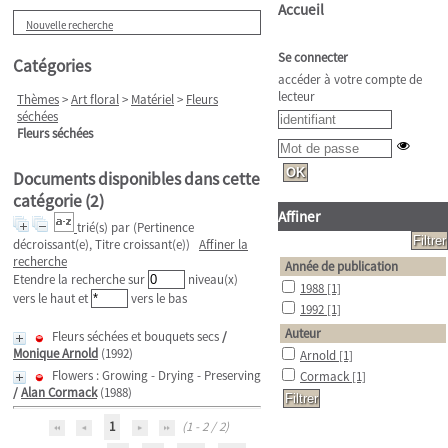
Accueil
Nouvelle recherche
Se connecter
Catégories
accéder à votre compte de
lecteur
Thèmes
>
Art floral
>
Matériel
>
Fleurs
séchées
Fleurs séchées
Documents disponibles dans cette
catégorie (
2
)
Affiner
trié(s) par
(Pertinence
décroissant(e), Titre croissant(e))
Affiner la
recherche
Année de publication
Etendre la recherche sur
niveau(x)
1988
[1]
vers le haut et
vers le bas
1992
[1]
Auteur
Fleurs séchées et bouquets secs
/
Monique Arnold
(1992)
Arnold
[1]
Flowers : Growing - Drying - Preserving
Cormack
[1]
/
Alan Cormack
(1988)
1
(1 - 2 / 2)