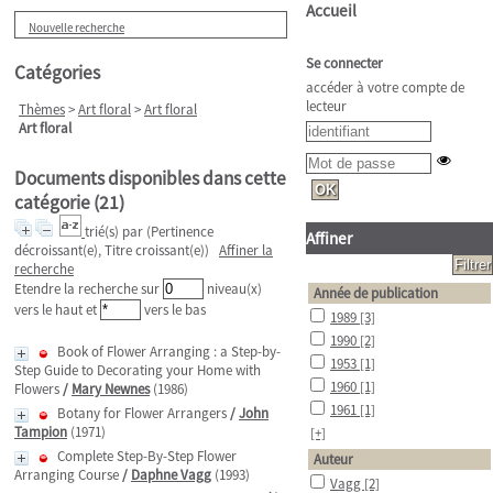
Accueil
Nouvelle recherche
Se connecter
Catégories
accéder à votre compte de
lecteur
Thèmes
>
Art floral
>
Art floral
Art floral
Documents disponibles dans cette
catégorie (
21
)
trié(s) par
(Pertinence
Affiner
décroissant(e), Titre croissant(e))
Affiner la
recherche
Etendre la recherche sur
niveau(x)
Année de publication
vers le haut et
vers le bas
1989
[3]
1990
[2]
Book of Flower Arranging : a Step-by-
1953
[1]
Step Guide to Decorating your Home with
1960
[1]
Flowers
/
Mary Newnes
(1986)
1961
[1]
Botany for Flower Arrangers
/
John
Tampion
(1971)
[+]
Complete Step-By-Step Flower
Auteur
Arranging Course
/
Daphne Vagg
(1993)
Vagg
[2]