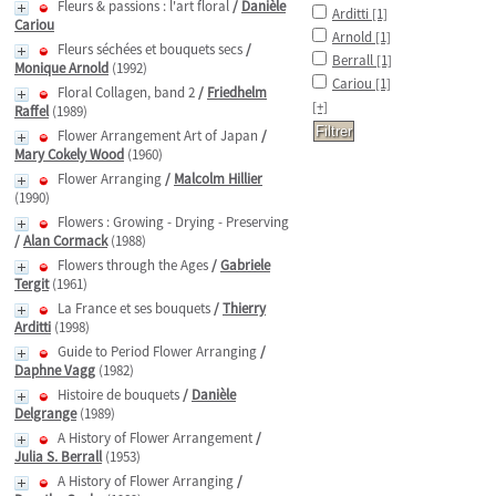
Fleurs & passions : l'art floral
/
Danièle
Arditti
[1]
Cariou
Arnold
[1]
Fleurs séchées et bouquets secs
/
Berrall
[1]
Monique Arnold
(1992)
Cariou
[1]
Floral Collagen, band 2
/
Friedhelm
[+]
Raffel
(1989)
Flower Arrangement Art of Japan
/
Mary Cokely Wood
(1960)
Flower Arranging
/
Malcolm Hillier
(1990)
Flowers : Growing - Drying - Preserving
/
Alan Cormack
(1988)
Flowers through the Ages
/
Gabriele
Tergit
(1961)
La France et ses bouquets
/
Thierry
Arditti
(1998)
Guide to Period Flower Arranging
/
Daphne Vagg
(1982)
Histoire de bouquets
/
Danièle
Delgrange
(1989)
A History of Flower Arrangement
/
Julia S. Berrall
(1953)
A History of Flower Arranging
/