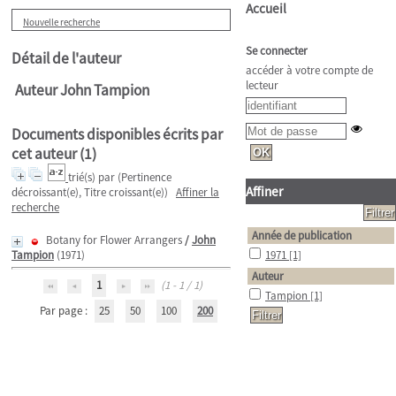
Accueil
Nouvelle recherche
Se connecter
Détail de l'auteur
accéder à votre compte de
lecteur
Auteur John Tampion
Documents disponibles écrits par
cet auteur (
1
)
trié(s) par
(Pertinence
Affiner
décroissant(e), Titre croissant(e))
Affiner la
recherche
Année de publication
Botany for Flower Arrangers
/
John
Tampion
(1971)
1971
[1]
Auteur
1
(1 - 1 / 1)
Tampion
[1]
Par page :
25
50
100
200