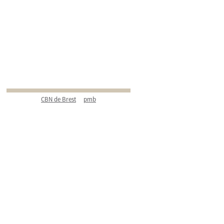
CBN de Brest
pmb