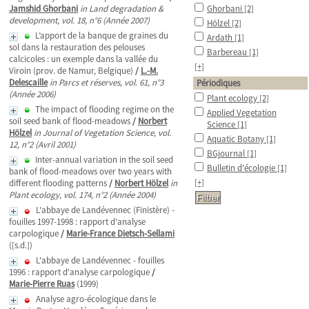
Jamshid Ghorbani
in Land degradation &
Ghorbani
[2]
development, vol. 18, n°6 (Année 2007)
Hölzel
[2]
L’apport de la banque de graines du
Ardath
[1]
sol dans la restauration des pelouses
Barbereau
[1]
calcicoles : un exemple dans la vallée du
[+]
Viroin (prov. de Namur, Belgique)
/
L.-M.
Delescaille
in Parcs et réserves, vol. 61, n°3
Périodiques
(Année 2006)
Plant ecology
[2]
The impact of flooding regime on the
Applied Vegetation
soil seed bank of flood-meadows
/
Norbert
Science
[1]
Hölzel
in Journal of Vegetation Science, vol.
Aquatic Botany
[1]
12, n°2 (Avril 2001)
BGjournal
[1]
Inter-annual variation in the soil seed
Bulletin d'écologie
[1]
bank of flood-meadows over two years with
[+]
different flooding patterns
/
Norbert Hölzel
in
Plant ecology, vol. 174, n°2 (Année 2004)
L'abbaye de Landévennec (Finistère) -
fouilles 1997-1998 : rapport d'analyse
carpologique
/
Marie-France Dietsch-Sellami
([s.d.])
L'abbaye de Landévennec - fouilles
1996 : rapport d'analyse carpologique
/
Marie-Pierre Ruas
(1999)
Analyse agro-écologique dans le