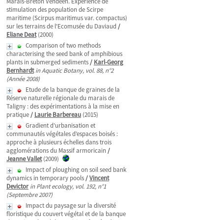
Marais-Breton Vendéen. Expérience de
stimulation des population de Scirpe
maritime (Scirpus maritimus var. compactus)
sur les terrains de l'Ecomusée du Daviaud
/
Eliane Deat
(2000)
Comparison of two methods
characterising the seed bank of amphibious
plants in submerged sediments
/
Karl-Georg
Bernhardt
in Aquatic Botany, vol. 88, n°2
(Année 2008)
Etude de la banque de graines de la
Réserve naturelle régionale du marais de
Taligny : des expérimentations à la mise en
pratique
/
Laurie Barbereau
(2015)
Gradient d’urbanisation et
communautés végétales d’espaces boisés :
approche à plusieurs échelles dans trois
agglomérations du Massif armoricain
/
Jeanne Vallet
(2009)
Impact of ploughing on soil seed bank
dynamics in temporary pools
/
Vincent
Devictor
in Plant ecology, vol. 192, n°1
(Septembre 2007)
Impact du paysage sur la diversité
floristique du couvert végétal et de la banque