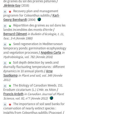
de graines du sol des prairies pâturées
/
Jérémie Guy
(2016)
Recovery plan and management
programm for Coleanthus subtilis
/
Karl-
Georg Bernhardt
(2004)
Répartition des graines au sol dans les
landes incendiées des monts d'Arrée
/
Bernard Clément
in Bulletin d'écologie, t. 11,
fasc. 3-4 (Année 1980)
Seed regeneration in Mediterranean
temporary ponds: germination ecophysiology
and vegetation processes
/
Angelino Carta
in
Hydrobiologia, vol. 782 (Année 2016)
Soil depth detection by seeds and
diurnally fluctuating temperatures : different
dynamics in 10 annual plants
/
Arne
Saatkamp
in Plant and soil, vol. 349 (Année
2011)
The Biology of Canadian Weeds. 151.
Erodium cicutarium (L.) L'Hér. ex Aiton
/
Francis Ardath
in Canadian Journal of Plant
Science, vol. 92, n°7 (Année 2012)
The importance of soil seed banks for
conservation of nearly extinct species :
insights from Coleanthus subtilis (Poaceae)
/