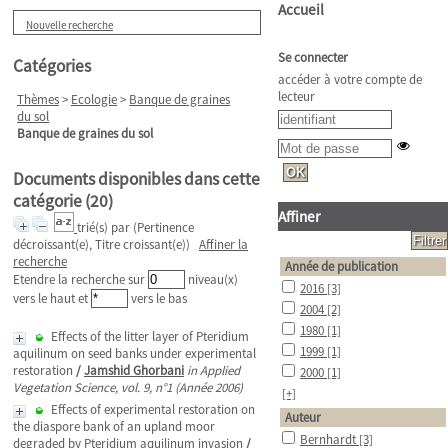
Accueil
Nouvelle recherche
Se connecter
Catégories
accéder à votre compte de
lecteur
Thèmes
>
Ecologie
>
Banque de graines
du sol
Banque de graines du sol
Documents disponibles dans cette
catégorie (
20
)
Affiner
trié(s) par
(Pertinence
décroissant(e), Titre croissant(e))
Affiner la
recherche
Année de publication
Etendre la recherche sur
niveau(x)
2016
[3]
vers le haut et
vers le bas
2004
[2]
1980
[1]
Effects of the litter layer of Pteridium
1999
[1]
aquilinum on seed banks under experimental
restoration
/
Jamshid Ghorbani
in Applied
2000
[1]
Vegetation Science, vol. 9, n°1 (Année 2006)
[+]
Effects of experimental restoration on
Auteur
the diaspore bank of an upland moor
Bernhardt
[3]
degraded by Pteridium aquilinum invasion
/