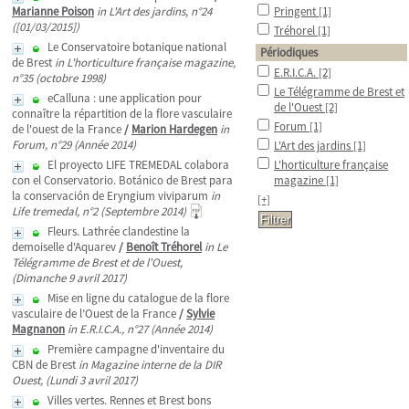
Marianne Poison
in L'Art des jardins, n°24
Pringent
[1]
([01/03/2015])
Tréhorel
[1]
Le Conservatoire botanique national
Périodiques
de Brest
in L'horticulture française magazine,
E.R.I.C.A.
[2]
n°35 (octobre 1998)
Le Télégramme de Brest et
eCalluna : une application pour
de l'Ouest
[2]
connaître la répartition de la flore vasculaire
Forum
[1]
de l'ouest de la France
/
Marion Hardegen
in
Forum, n°29 (Année 2014)
L'Art des jardins
[1]
El proyecto LIFE TREMEDAL colabora
L'horticulture française
con el Conservatorio. Botánico de Brest para
magazine
[1]
la conservación de Eryngium viviparum
in
[+]
Life tremedal, n°2 (Septembre 2014)
Fleurs. Lathrée clandestine la
demoiselle d'Aquarev
/
Benoît Tréhorel
in Le
Télégramme de Brest et de l'Ouest,
(Dimanche 9 avril 2017)
Mise en ligne du catalogue de la flore
vasculaire de l’Ouest de la France
/
Sylvie
Magnanon
in E.R.I.C.A., n°27 (Année 2014)
Première campagne d'inventaire du
CBN de Brest
in Magazine interne de la DIR
Ouest, (Lundi 3 avril 2017)
Villes vertes. Rennes et Brest bons