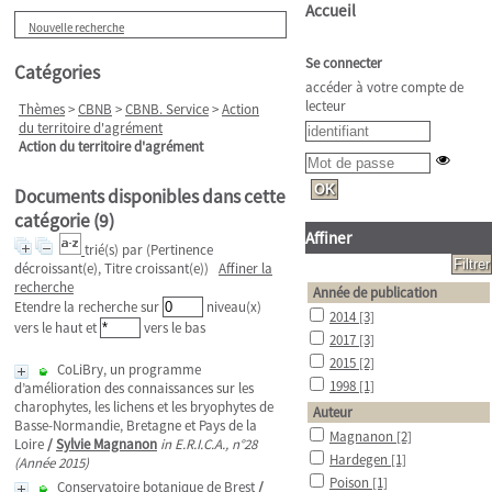
Accueil
Nouvelle recherche
Se connecter
Catégories
accéder à votre compte de
lecteur
Thèmes
>
CBNB
>
CBNB. Service
>
Action
du territoire d'agrément
Action du territoire d'agrément
Documents disponibles dans cette
catégorie (
9
)
Affiner
trié(s) par
(Pertinence
décroissant(e), Titre croissant(e))
Affiner la
recherche
Année de publication
Etendre la recherche sur
niveau(x)
2014
[3]
vers le haut et
vers le bas
2017
[3]
2015
[2]
CoLiBry, un programme
1998
[1]
d’amélioration des connaissances sur les
charophytes, les lichens et les bryophytes de
Auteur
Basse-Normandie, Bretagne et Pays de la
Magnanon
[2]
Loire
/
Sylvie Magnanon
in E.R.I.C.A., n°28
Hardegen
[1]
(Année 2015)
Poison
[1]
Conservatoire botanique de Brest
/