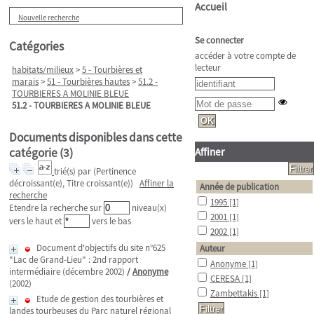
Accueil
Nouvelle recherche
Se connecter
Catégories
accéder à votre compte de
lecteur
habitats/milieux
>
5 - Tourbières et
marais
>
51 - Tourbières hautes
>
51.2 -
TOURBIERES A MOLINIE BLEUE
51.2 - TOURBIERES A MOLINIE BLEUE
Documents disponibles dans cette
catégorie (
3
)
Affiner
trié(s) par
(Pertinence
décroissant(e), Titre croissant(e))
Affiner la
Année de publication
recherche
1995
[1]
Etendre la recherche sur
niveau(x)
2001
[1]
vers le haut et
vers le bas
2002
[1]
Document d'objectifs du site n°625
Auteur
"Lac de Grand-Lieu" : 2nd rapport
Anonyme
[1]
intermédiaire (décembre 2002)
/
Anonyme
CERESA
[1]
(2002)
Zambettakis
[1]
Etude de gestion des tourbières et
landes tourbeuses du Parc naturel régional