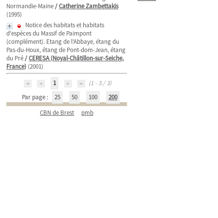
Normandie-Maine
/
Catherine Zambettakis
(1995)
Notice des habitats et habitats
d'espèces du Massif de Paimpont
(complément). Etang de l'Abbaye, étang du
Pas-du-Houx, étang de Pont-dom-Jean, étang
du Pré
/
CERESA (Noyal-Châtillon-sur-Seiche,
France)
(2001)
1
(1 - 3 / 3)
Par page :
25
50
100
200
CBN de Brest
pmb