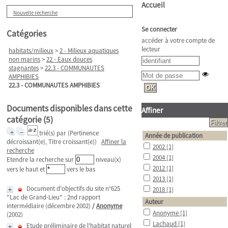
Accueil
Nouvelle recherche
Se connecter
Catégories
accéder à votre compte de
lecteur
habitats/milieux
>
2 - Milieux aquatiques
non marins
>
22 - Eaux douces
stagnantes
>
22.3 - COMMUNAUTES
AMPHIBIES
22.3 - COMMUNAUTES AMPHIBIES
Documents disponibles dans cette
Affiner
catégorie (
5
)
trié(s) par
(Pertinence
Année de publication
décroissant(e), Titre croissant(e))
Affiner la
2002
[1]
recherche
2004
[1]
Etendre la recherche sur
niveau(x)
2012
[1]
vers le haut et
vers le bas
2013
[1]
Document d'objectifs du site n°625
2018
[1]
"Lac de Grand-Lieu" : 2nd rapport
Auteur
intermédiaire (décembre 2002)
/
Anonyme
Anonyme
[1]
(2002)
Lachaud
[1]
Etude préliminaire de l'habitat naturel