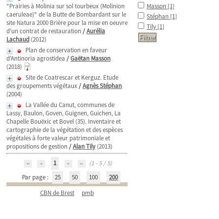
"Prairies à Molinia sur sol tourbeux (Molinion
Masson
[1]
caeruleae)" de la Butte de Bombardant sur le
Stéphan
[1]
site Natura 2000 Brière pour la mise en oeuvre
Tily
[1]
d'un contrat de restauration
/
Aurélia
Lachaud
(2012)
Plan de conservation en faveur
d’Antinoria agrostidea
/
Gaëtan Masson
(2018)
Site de Coatrescar et Kerguz. Etude
des groupements végétaux
/
Agnès Stéphan
(2004)
La Vallée du Canut, communes de
Lassy, Baulon, Goven, Guignen, Guichen, La
Chapelle Bouëxic et Bovel (35). Inventaire et
cartographie de la végétation et des espèces
végétales à forte valeur patrimoniale et
propositions de gestion
/
Alan Tily
(2013)
1
(1 - 5 / 5)
Par page :
25
50
100
200
CBN de Brest
pmb