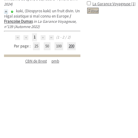
La Garance Voyageuse
[1]
2024)
kaki, (Diospyros kaki) un fruit divin. Un
régal asiatique si mal connu en Europe
/
Françoise Dumas
in La Garance Voyageuse,
n°139 (Automne 2022)
1
(1 - 2 / 2)
Par page :
25
50
100
200
CBN de Brest
pmb