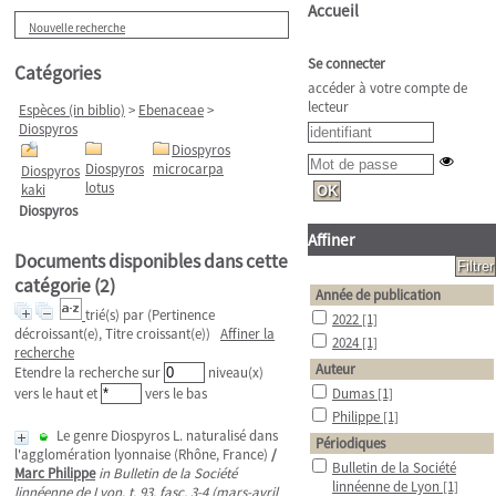
Accueil
Nouvelle recherche
Se connecter
Catégories
accéder à votre compte de
lecteur
Espèces (in biblio)
>
Ebenaceae
>
Diospyros
Diospyros
Diospyros
microcarpa
Diospyros
lotus
kaki
Diospyros
Affiner
Documents disponibles dans cette
catégorie (
2
)
Année de publication
trié(s) par
(Pertinence
2022
[1]
décroissant(e), Titre croissant(e))
Affiner la
2024
[1]
recherche
Auteur
Etendre la recherche sur
niveau(x)
vers le haut et
vers le bas
Dumas
[1]
Philippe
[1]
Le genre Diospyros L. naturalisé dans
Périodiques
l'agglomération lyonnaise (Rhône, France)
/
Bulletin de la Société
Marc Philippe
in Bulletin de la Société
linnéenne de Lyon
[1]
linnéenne de Lyon, t. 93, fasc. 3-4 (mars-avril