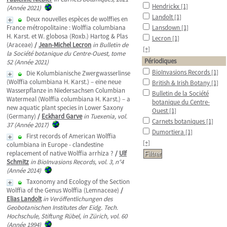
Hendrickx
[1]
(Année 2021)
Landolt
[1]
Deux nouvelles espèces de wolffies en
France métropolitaine : Wolffia columbiana
Lansdown
[1]
H. Karst. et W. globosa (Roxb.) Hartog & Plas
Lecron
[1]
(Araceae)
/
Jean-Michel Lecron
in Bulletin de
[+]
la Société botanique du Centre-Ouest, tome
Périodiques
52 (Année 2021)
BioInvasions Records
[1]
Die Kolumbianische Zwergwasserlinse
(Wolffia columbiana H. Karst.) – eine neue
British & Irish Botany
[1]
Wasserpflanze in Niedersachsen Columbian
Bulletin de la Société
Watermeal (Wolffia columbiana H. Karst.) – a
botanique du Centre-
new aquatic plant species in Lower Saxony
Ouest
[1]
(Germany)
/
Eckhard Garve
in Tuexenia, vol.
Carnets botaniques
[1]
37 (Année 2017)
Dumortiera
[1]
First records of American Wolffia
[+]
columbiana in Europe - clandestine
replacement of native Wolffia arrhiza ?
/
Ulf
Schmitz
in BioInvasions Records, vol. 3, n°4
(Année 2014)
Taxonomy and Ecology of the Section
Wolffia of the Genus Wolffia (Lemnaceae)
/
Elias Landolt
in Veröffentlichungen des
Geobotanischen Institutes der Eidg. Tech.
Hochschule, Stiftung Rübel, in Zürich, vol. 60
(Année 1994)