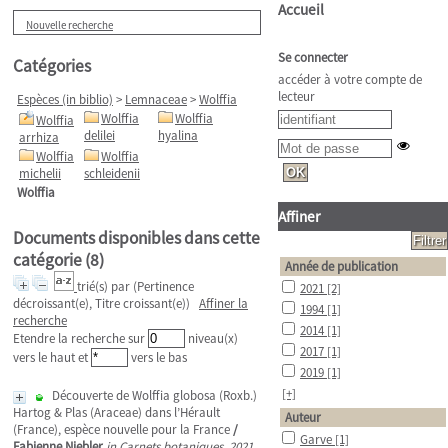
Accueil
Nouvelle recherche
Se connecter
Catégories
accéder à votre compte de
lecteur
Espèces (in biblio)
>
Lemnaceae
>
Wolffia
Wolffia
Wolffia
Wolffia
delilei
hyalina
arrhiza
Wolffia
Wolffia
michelii
schleidenii
Wolffia
Affiner
Documents disponibles dans cette
catégorie (
8
)
Année de publication
trié(s) par
(Pertinence
2021
[2]
décroissant(e), Titre croissant(e))
Affiner la
1994
[1]
recherche
2014
[1]
Etendre la recherche sur
niveau(x)
2017
[1]
vers le haut et
vers le bas
2019
[1]
[+]
Découverte de Wolffia globosa (Roxb.)
Hartog & Plas (Araceae) dans l’Hérault
Auteur
(France), espèce nouvelle pour la France
/
Garve
[1]
Fabienne Niebler
in Carnets botaniques, 2021