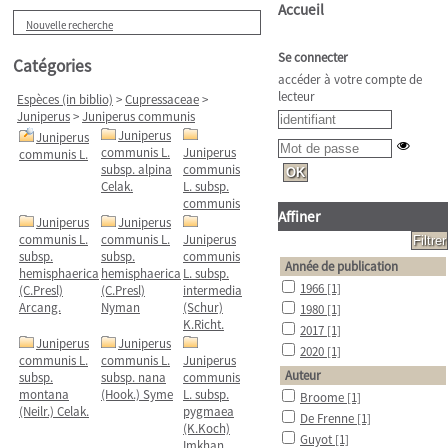
Accueil
Nouvelle recherche
Se connecter
Catégories
accéder à votre compte de
lecteur
Espèces (in biblio)
>
Cupressaceae
>
Juniperus
>
Juniperus communis
Juniperus
Juniperus
communis L.
Juniperus
communis L.
subsp. alpina
communis
Celak.
L. subsp.
communis
Affiner
Juniperus
Juniperus
communis L.
communis L.
Juniperus
subsp.
subsp.
communis
Année de publication
hemisphaerica
hemisphaerica
L. subsp.
1966
[1]
(C.Presl)
(C.Presl)
intermedia
Arcang.
Nyman
(Schur)
1980
[1]
K.Richt.
2017
[1]
Juniperus
Juniperus
2020
[1]
communis L.
communis L.
Juniperus
Auteur
subsp.
subsp. nana
communis
montana
(Hook.) Syme
L. subsp.
Broome
[1]
(Neilr.) Celak.
pygmaea
De Frenne
[1]
(K.Koch)
Guyot
[1]
Imkhan.