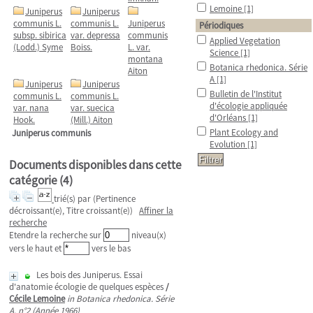
Lemoine
[1]
Juniperus
Juniperus
communis L.
communis L.
Juniperus
Périodiques
subsp. sibirica
var. depressa
communis
Applied Vegetation
(Lodd.) Syme
Boiss.
L. var.
Science
[1]
montana
Botanica rhedonica. Série
Aiton
A
[1]
Juniperus
Juniperus
Bulletin de l'Institut
communis L.
communis L.
d'écologie appliquée
var. nana
var. suecica
d'Orléans
[1]
Hook.
(Mill.) Aiton
Plant Ecology and
Juniperus communis
Evolution
[1]
Documents disponibles dans cette
catégorie (
4
)
trié(s) par
(Pertinence
décroissant(e), Titre croissant(e))
Affiner la
recherche
Etendre la recherche sur
niveau(x)
vers le haut et
vers le bas
Les bois des Juniperus. Essai
d'anatomie écologie de quelques espèces
/
Cécile Lemoine
in Botanica rhedonica. Série
A, n°2 (Année 1966)