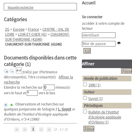
Accueil
Nouvelle recherche
Se connecter
Catégories
accéder à votre compte de
lecteur
ZG
>
Europe
>
France
>
CENTRE - VAL DE
LOIRE
>
LOIR-ET-CHER (41)
>
CHAUMONT-
SUR-THARONNE (41046)
CHAUMONT-SUR-THARONNE (41046)
Documents disponibles dans cette
catégorie (
1
)
Affiner
trié(s) par
(Pertinence
décroissant(e), Titre croissant(e))
Affiner la
Année de publication
recherche
1980
[1]
Etendre la recherche sur
niveau(x)
Auteur
vers le haut et
vers le bas
Guyot
[1]
Observations et recherches sur
Périodiques
quelques juniperaies de Sologne
/
L. Guyot
in
Bulletin de l'Institut
Bulletin de l'Institut d'écologie appliquée
d'écologie appliquée
d'Orléans, n°3-4 (1980)
d'Orléans
[1]
1
(1 - 1 / 1)