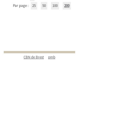
Par page :
25
50
100
200
CBN de Brest
pmb