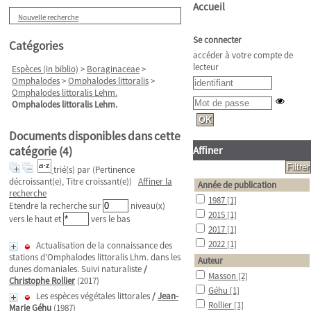
Accueil
Nouvelle recherche
Se connecter
Catégories
accéder à votre compte de
lecteur
Espèces (in biblio)
>
Boraginaceae
>
Omphalodes
>
Omphalodes littoralis
>
Omphalodes littoralis Lehm.
Omphalodes littoralis Lehm.
Documents disponibles dans cette
catégorie (
4
)
Affiner
trié(s) par
(Pertinence
décroissant(e), Titre croissant(e))
Affiner la
Année de publication
recherche
1987
[1]
Etendre la recherche sur
niveau(x)
2015
[1]
vers le haut et
vers le bas
2017
[1]
2022
[1]
Actualisation de la connaissance des
stations d'Omphalodes littoralis Lhm. dans les
Auteur
dunes domaniales. Suivi naturaliste
/
Masson
[2]
Christophe Rollier
(2017)
Géhu
[1]
Les espèces végétales littorales
/
Jean-
Rollier
[1]
Marie Géhu
(1987)