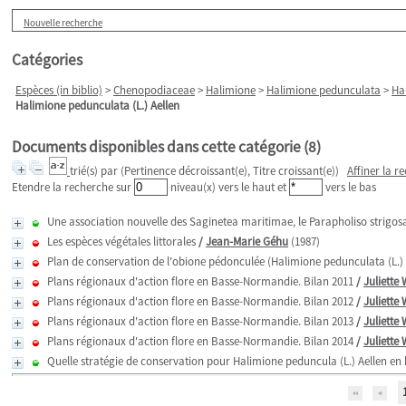
Nouvelle recherche
Catégories
Espèces (in biblio)
>
Chenopodiaceae
>
Halimione
>
Halimione pedunculata
>
Ha
Halimione pedunculata (L.) Aellen
Documents disponibles dans cette catégorie (
8
)
trié(s) par
(Pertinence décroissant(e), Titre croissant(e))
Affiner la r
Etendre la recherche sur
niveau(x) vers le haut et
vers le bas
Une association nouvelle des Saginetea maritimae, le Parapholiso strig
Les espèces végétales littorales
/
Jean-Marie Géhu
(1987)
Plan de conservation de l'obione pédonculée (Halimione pedunculata (L.) 
Plans régionaux d'action flore en Basse-Normandie. Bilan 2011
/
Juliette
Plans régionaux d'action flore en Basse-Normandie. Bilan 2012
/
Juliette
Plans régionaux d'action flore en Basse-Normandie. Bilan 2013
/
Juliette
Plans régionaux d'action flore en Basse-Normandie. Bilan 2014
/
Juliette
Quelle stratégie de conservation pour Halimione peduncula (L.) Aellen en