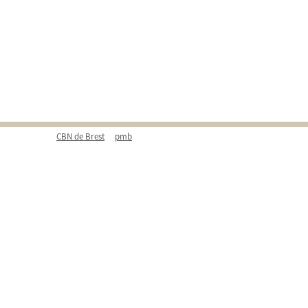
CBN de Brest
pmb