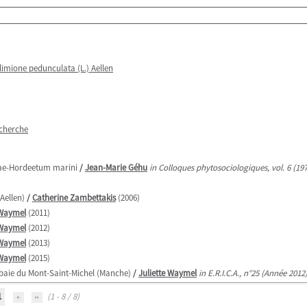
limione pedunculata (L.) Aellen
echerche
osae-Hordeetum marini
/
Jean-Marie Géhu
in Colloques phytosociologiques, vol. 6 (19
Aellen)
/
Catherine Zambettakis
(2006)
 Waymel
(2011)
 Waymel
(2012)
 Waymel
(2013)
 Waymel
(2015)
 baie du Mont-Saint-Michel (Manche)
/
Juliette Waymel
in E.R.I.C.A., n°25 (Année 2012
1
(1 - 8 / 8)