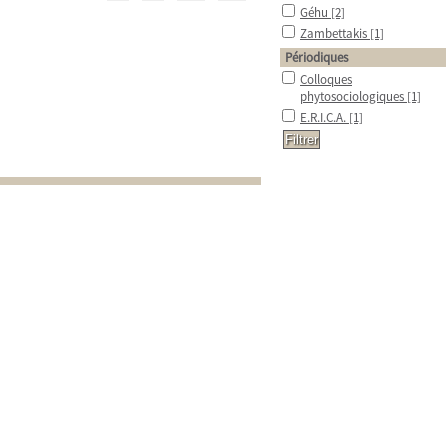
Géhu
[2]
Zambettakis
[1]
Périodiques
Colloques
phytosociologiques
[1]
E.R.I.C.A.
[1]