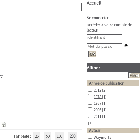
Accueil
Se connecter
accéder à votre compte de
lecteur
Affiner
77)
Année de publication
2012
[2]
1978
[1]
1987
[1]
2006
[1]
2011
[1]
[+]
)
Auteur
Par page :
25
50
100
200
Waymel
[5]