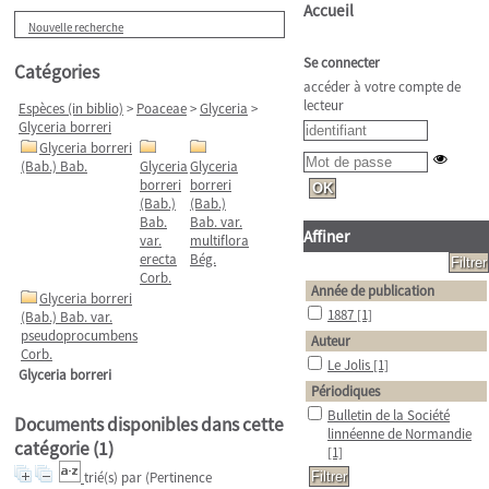
Accueil
Nouvelle recherche
Se connecter
Catégories
accéder à votre compte de
lecteur
Espèces (in biblio)
>
Poaceae
>
Glyceria
>
Glyceria borreri
Glyceria borreri
(Bab.) Bab.
Glyceria
Glyceria
borreri
borreri
(Bab.)
(Bab.)
Bab.
Bab. var.
Affiner
var.
multiflora
erecta
Bég.
Corb.
Année de publication
Glyceria borreri
1887
[1]
(Bab.) Bab. var.
pseudoprocumbens
Auteur
Corb.
Le Jolis
[1]
Glyceria borreri
Périodiques
Bulletin de la Société
Documents disponibles dans cette
linnéenne de Normandie
catégorie (
1
)
[1]
trié(s) par
(Pertinence