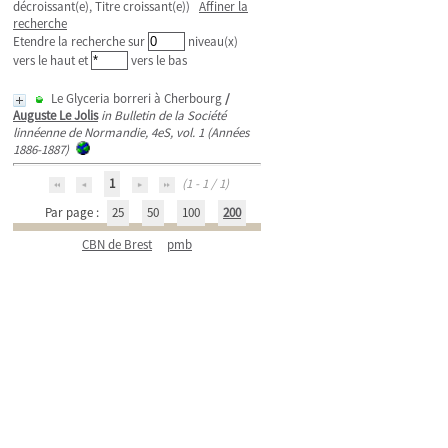
décroissant(e), Titre croissant(e))
Affiner la
recherche
Etendre la recherche sur
niveau(x)
vers le haut et
vers le bas
Le Glyceria borreri à Cherbourg
/
Auguste Le Jolis
in Bulletin de la Société
linnéenne de Normandie, 4eS, vol. 1 (Années
1886-1887)
1
(1 - 1 / 1)
Par page :
25
50
100
200
CBN de Brest
pmb