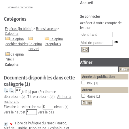
Accueil
Nouvelle recherche
Se connecter
Catégories
accéder à votre compte de
lecteur
Espèces (in biblio)
>
Brassicaceae
>
Calepina
Calepina
Calepina
cochlearioides
Calepina
irregularis
corvini
Calepina
ruellii
Affiner
Calepina
Année de publication
Documents disponibles dans cette
1965
[1]
catégorie (
1
)
Auteur
trié(s) par
(Pertinence
Maire
[1]
décroissant(e), Titre croissant(e))
Affiner la
recherche
Etendre la recherche sur
niveau(x)
vers le haut et
vers le bas
Flore de l'Afrique du Nord (Maroc,
Algérie, Tunisie, Tripolitaine, Cyrénaïque et