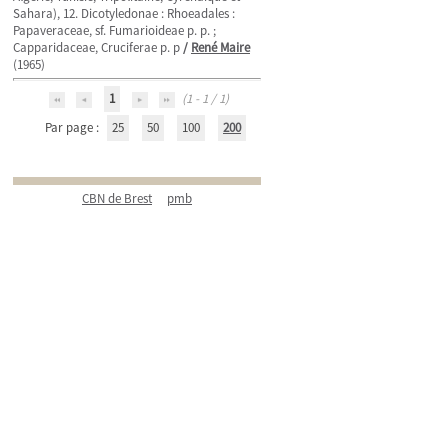
Sahara), 12. Dicotyledonae : Rhoeadales :
Papaveraceae, sf. Fumarioideae p. p. ;
Capparidaceae, Cruciferae p. p
/
René Maire
(1965)
1
(1 - 1 / 1)
Par page :
25
50
100
200
CBN de Brest
pmb