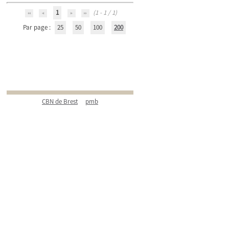
1
(1 - 1 / 1)
Par page :
25
50
100
200
CBN de Brest
pmb