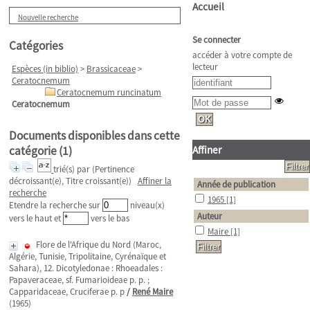
Accueil
Nouvelle recherche
Se connecter
Catégories
accéder à votre compte de
lecteur
Espèces (in biblio)
>
Brassicaceae
>
Ceratocnemum
Ceratocnemum runcinatum
Ceratocnemum
Documents disponibles dans cette
catégorie (
1
)
Affiner
trié(s) par
(Pertinence
décroissant(e), Titre croissant(e))
Affiner la
Année de publication
recherche
1965
[1]
Etendre la recherche sur
niveau(x)
Auteur
vers le haut et
vers le bas
Maire
[1]
Flore de l'Afrique du Nord (Maroc,
Algérie, Tunisie, Tripolitaine, Cyrénaïque et
Sahara), 12. Dicotyledonae : Rhoeadales :
Papaveraceae, sf. Fumarioideae p. p. ;
Capparidaceae, Cruciferae p. p
/
René Maire
(1965)